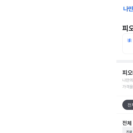
피
피오
나만의
가격을
전
전체
진료