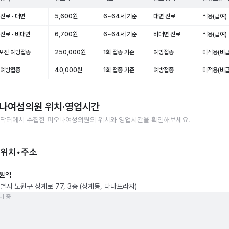
진료 · 대면
5,600원
6~64세 기준
대면 진료
적용(급여)
진료 · 비대면
6,700원
6~64세 기준
비대면 진료
적용(급여)
포진 예방접종
250,000원
1회 접종 기준
예방접종
미적용(비급
 예방접종
40,000원
1회 접종 기준
예방접종
미적용(비급
나여성의원
위치·영업시간
닥터에서 수집한
피오나여성의원
의 위치와 영업시간을 확인해보세요.
 위치•주소
원역
별시 노원구 상계로 77, 3층 (상계동, 다나프라자)
비 중