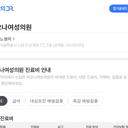
앱 다운로드
오나여성의원
노원역
서울특별시 노원구 상계로 77, 3층 (상계동, 다나프라자)
나여성의원
진료비 안내
닥터에서 수집한
피오나여성의원
의 비대면 진료비, 대면 진료비, 약제비, 접종료 등
 확인해보세요.
체
급여
대상포진 예방접종
독감 예방접종
 진료비
 항목
진료비
비고
진료 방식
건강보험 