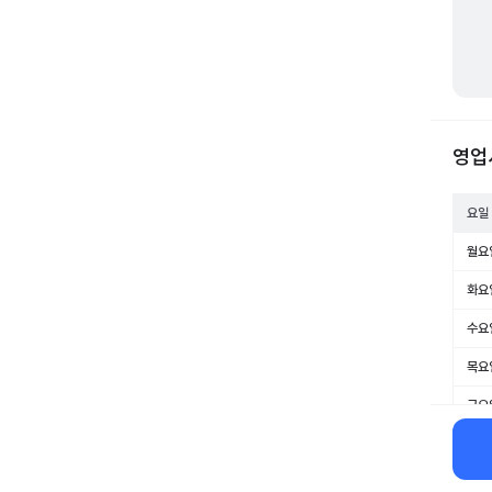
영업
요일
월요
화요
수요
목요
금요
토요
일요