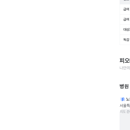
급여 
급여 
대상
독감
피오
나만의
병원
노
서울특
지도 준