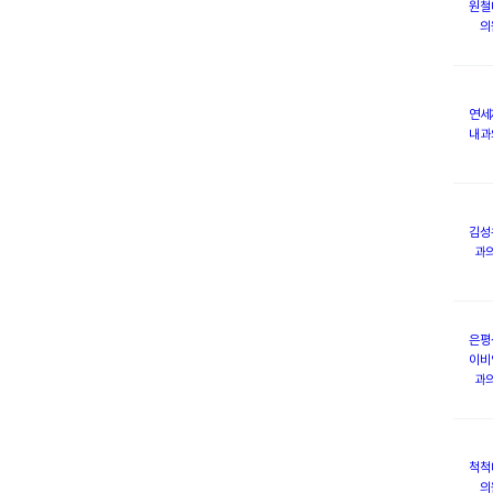
원철
의
연세
내과
김성
과
은평
이비
과
척척
의