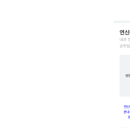
연신
내과 
순위입
병
연신
른내