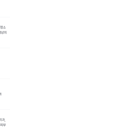
아청소
영상의
과
외과,
 피부