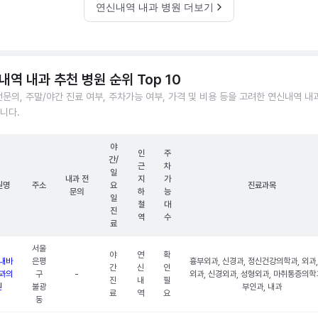
연신내역 내과 병원 더보기
내역 내과 추천 병원 순위 Top 10
전문의, 주말/야간 진료 여부, 주차가능 여부, 가격 및 비용 등을 고려한 연신내역 내
니다.
야
인
주
간/
근
차
일
내과 전
지
가
원명
주소
요
진료과목
문의
하
능
일
철
대
진
역
수
료
서울
야
연
확
내바
은평
흉부외과, 신경과, 정신건강의학과, 외과,
간
신
인
과의
구
-
외과, 신경외과, 성형외과, 마취통증의학과
진
내
필
원
불광
부인과, 내과
료
역
요
동