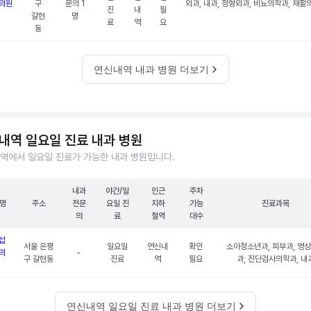
의원
구
문의 1
외과, 내과, 정형외과, 비뇨의학과, 재활
진
내
필
갈현
명
료
역
요
동
연신내역 내과 병원 더보기
내역 일요일 진료 내과 병원
역에서 일요일 진료가 가능한 내과 병원입니다.
내과
야간/일
인근
주차
명
주소
전문
요일 진
지하
가능
진료과목
의
료
철역
대수
섭
서울 은평
일요일
연신내
확인
소아청소년과, 피부과, 영
의
-
구 갈현동
진료
역
필요
과, 진단검사의학과, 내
연신내역 일요일 진료 내과 병원 더보기