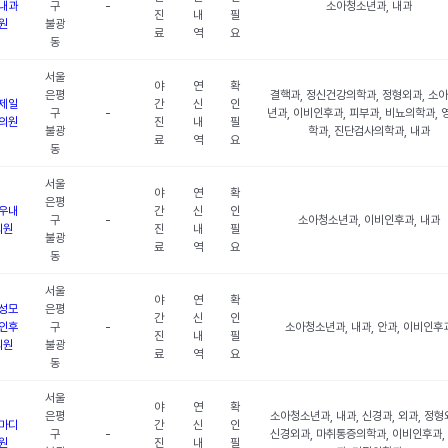
내과
구
-
소아청소년과, 내과
진
내
필
원
불광
료
역
요
동
서울
야
연
확
은평
결핵과, 정신건강의학과, 정형외과, 소
제일
간
신
인
구
-
년과, 이비인후과, 피부과, 비뇨의학과, 
의원
진
내
필
불광
학과, 진단검사의학과, 내과
료
역
요
동
서울
야
연
확
은평
우내
간
신
인
구
-
소아청소년과, 이비인후과, 내과
의원
진
내
필
불광
료
역
요
동
서울
야
연
확
성모
은평
간
신
인
인후
구
-
소아청소년과, 내과, 안과, 이비인후
진
내
필
의원
불광
료
역
요
동
서울
야
연
확
은평
소아청소년과, 내과, 신경과, 외과, 정형
마디
간
신
인
구
-
신경외과, 마취통증의학과, 이비인후과,
원
진
내
필