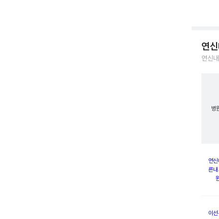
연신
연신내
병
연신
른내
이선