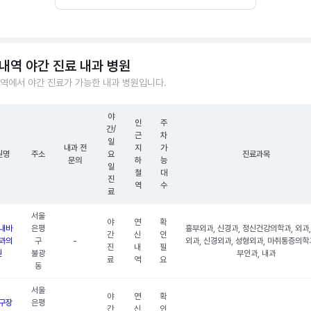
내역 야간 진료 내과 병원
역에서 야간 진료가 가능한 내과 병원입니다.
야
인
주
간/
근
차
일
내과 전
지
가
원명
주소
요
진료과목
문의
하
능
일
철
대
진
역
수
료
서울
야
연
확
내바
은평
흉부외과, 신경과, 정신건강의학과, 외과,
간
신
인
과의
구
-
외과, 신경외과, 성형외과, 마취통증의학과
진
내
필
원
불광
부인과, 내과
료
역
요
동
서울
야
연
확
구장
은평
간
신
인