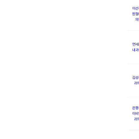
이선
원철
의
연세
내과
김성
과
은평
이비
과