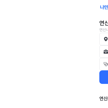
연신
연신내
연신