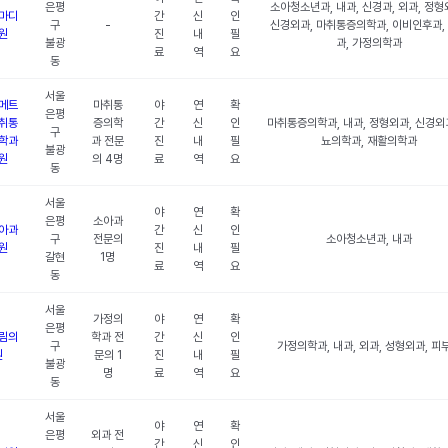
은평
소아청소년과, 내과, 신경과, 외과, 정형
마디
간
신
인
구
-
신경외과, 마취통증의학과, 이비인후과,
원
진
내
필
불광
과, 가정의학과
료
역
요
동
서울
메트
마취통
야
연
확
은평
취통
증의학
간
신
인
마취통증의학과, 내과, 정형외과, 신경외과
구
학과
과 전문
진
내
필
뇨의학과, 재활의학과
불광
원
의 4명
료
역
요
동
서울
야
연
확
은평
소아과
아과
간
신
인
구
전문의
소아청소년과, 내과
원
진
내
필
갈현
1명
료
역
요
동
서울
가정의
야
연
확
은평
림의
학과 전
간
신
인
구
가정의학과, 내과, 외과, 성형외과, 피
원
문의 1
진
내
필
불광
명
료
역
요
동
서울
야
연
확
은평
외과 전
간
신
인