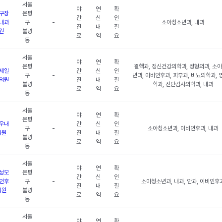
서울
야
연
확
구장
은평
간
신
인
내과
구
-
소아청소년과, 내과
진
내
필
원
불광
료
역
요
동
서울
야
연
확
은평
결핵과, 정신건강의학과, 정형외과, 소
제일
간
신
인
구
-
년과, 이비인후과, 피부과, 비뇨의학과, 
의원
진
내
필
불광
학과, 진단검사의학과, 내과
료
역
요
동
서울
야
연
확
은평
우내
간
신
인
구
-
소아청소년과, 이비인후과, 내과
의원
진
내
필
불광
료
역
요
동
서울
야
연
확
성모
은평
간
신
인
인후
구
-
소아청소년과, 내과, 안과, 이비인후
진
내
필
의원
불광
료
역
요
동
서울
야
연
확