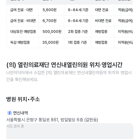
급여 진료 · 대면
5,600원
6~64세 기준
대면 진료
적용(급여)
급여 진료 · 비대면
6,700원
6~64세 기준
비대면 진료
적용(급여)
대상포진 예방접종
500,000원
2회 접종 기준
예방접종
미적용(비급여)
독감 예방접종
35,000원
1회 접종 기준
예방접종
미적용(비급여)
(의) 열린의료재단 연신내열린의원
위치·영업시간
나만의닥터에서 수집한
(의) 열린의료재단 연신내열린의원
의 위치와 영업시
간을 확인해보세요.
병원 위치•주소
연신내역
서울특별시 은평구 통일로 861, 범일빌딩 6층 (갈현동)
지도 준비 중