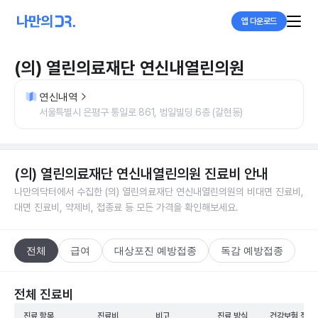
앱 다운로드
(의) 열린의료재단 연신내열린의원
연신내역
서울특별시 은평구 통일로 861, 범일빌딩 6층 (갈현동)
(의) 열린의료재단 연신내열린의원
진료비 안내
나만의닥터에서 수집한
(의) 열린의료재단 연신내열린의원
의 비대면 진료비,
대면 진료비, 약제비, 접종료 등 모든 가격을 확인해보세요.
전체
급여
대상포진 예방접종
독감 예방접종
전체 진료비
진료 항목
진료비
비고
진료 방식
건강보험 적용