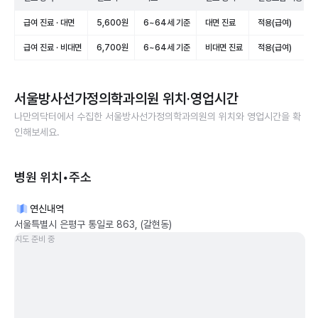
급여 진료 · 대면
5,600원
6~64세 기준
대면 진료
적용(급여)
급여 진료 · 비대면
6,700원
6~64세 기준
비대면 진료
적용(급여)
서울방사선가정의학과의원
위치·영업시간
나만의닥터에서 수집한
서울방사선가정의학과의원
의 위치와 영업시간을 확
인해보세요.
병원 위치•주소
연신내역
서울특별시 은평구 통일로 863, (갈현동)
지도 준비 중