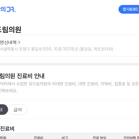
앱 다운로드
드림의원
연신내역
서울특별시 은평구 통일로 856, 10층 10018호 (불광동, 메트로타워)
림의원
진료비 안내
닥터에서 수집한
유드림의원
의 비대면 진료비, 대면 진료비, 약제비, 접종료 등 모
인해보세요.
체
급여
 진료비
 항목
진료비
비고
진료 방식
건강보험 