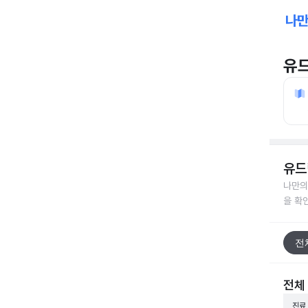
유
유드
나만의
을 확
전
전체
진료