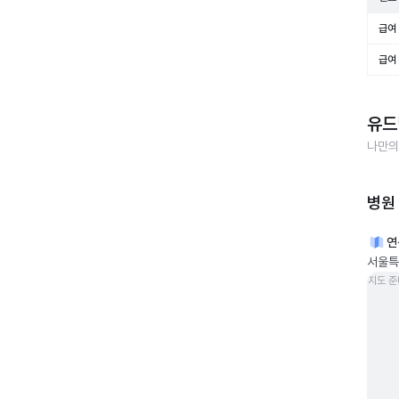
급여 
급여 
유드
나만의
병원
연
서울특별
지도 준