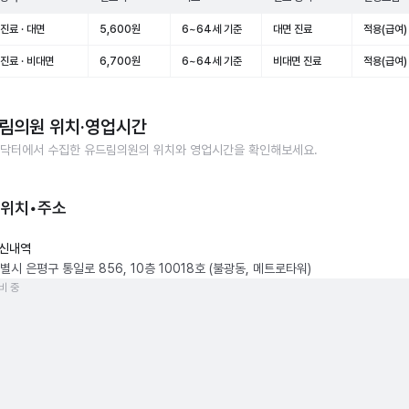
진료 · 대면
5,600원
6~64세 기준
대면 진료
적용(급여)
진료 · 비대면
6,700원
6~64세 기준
비대면 진료
적용(급여)
림의원
위치·영업시간
닥터에서 수집한
유드림의원
의 위치와 영업시간을 확인해보세요.
 위치•주소
신내역
시 은평구 통일로 856, 10층 10018호 (불광동, 메트로타워)
비 중