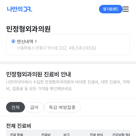
앱 다운로드
민정형외과의원
연신내역
서울특별시 은평구 연서로 222, 4층,6층 (대조동)
민정형외과의원
진료비 안내
나만의닥터에서 수집한
민정형외과의원
의 비대면 진료비, 대면 진료비, 약제
비, 접종료 등 모든 가격을 확인해보세요.
전체
급여
독감 예방접종
전체 진료비
진료 항목
진료비
비고
진료 방식
건강보험 적용