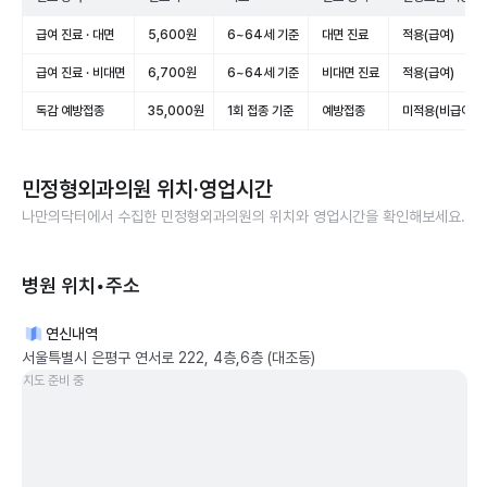
급여 진료 · 대면
5,600원
6~64세 기준
대면 진료
적용(급여)
급여 진료 · 비대면
6,700원
6~64세 기준
비대면 진료
적용(급여)
독감 예방접종
35,000원
1회 접종 기준
예방접종
미적용(비급여)
민정형외과의원
위치·영업시간
나만의닥터에서 수집한
민정형외과의원
의 위치와 영업시간을 확인해보세요.
병원 위치•주소
연신내역
서울특별시 은평구 연서로 222, 4층,6층 (대조동)
지도 준비 중