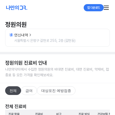
앱 다운로드
정원의원
연신내역
서울특별시 은평구 갈현로 255, 2층 (갈현동)
정원의원
진료비 안내
나만의닥터에서 수집한
정원의원
의 비대면 진료비, 대면 진료비, 약제비, 접
종료 등 모든 가격을 확인해보세요.
전체
급여
대상포진 예방접종
전체 진료비
진료 항목
진료비
비고
진료 방식
건강보험 적용