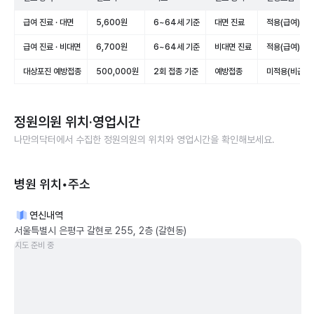
급여 진료 · 대면
5,600원
6~64세 기준
대면 진료
적용(급여)
급여 진료 · 비대면
6,700원
6~64세 기준
비대면 진료
적용(급여)
대상포진 예방접종
500,000원
2회 접종 기준
예방접종
미적용(비급여)
정원의원
위치·영업시간
나만의닥터에서 수집한
정원의원
의 위치와 영업시간을 확인해보세요.
병원 위치•주소
연신내역
서울특별시 은평구 갈현로 255, 2층 (갈현동)
지도 준비 중