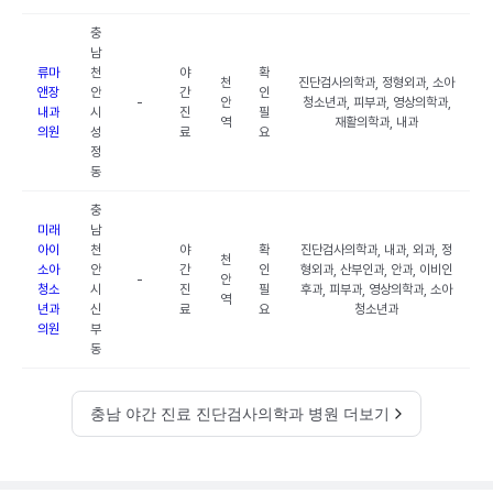
충
남
류마
천
야
확
천
진단검사의학과, 정형외과, 소아
앤장
안
간
인
-
안
청소년과, 피부과, 영상의학과,
내과
시
진
필
역
재활의학과, 내과
의원
성
료
요
정
동
충
미래
남
아이
천
야
확
진단검사의학과, 내과, 외과, 정
천
소아
안
간
인
형외과, 산부인과, 안과, 이비인
-
안
청소
시
진
필
후과, 피부과, 영상의학과, 소아
역
년과
신
료
요
청소년과
의원
부
동
충남 야간 진료 진단검사의학과 병원 더보기