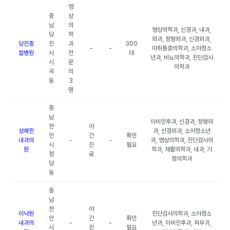
영
충
상
남
의
영상의학과, 신경과, 내과,
당
학
외과, 정형외과, 신경외과,
당진종
진
과
300
-
-
마취통증의학과, 소아청소
합병원
시
전
대
년과, 비뇨의학과, 진단검사
시
문
의학과
곡
의
동
3
명
충
남
이비인후과, 신경과, 정형외
천
야
상쾌한
과, 신경외과, 소아청소년
안
간
확인
내과의
-
-
과, 영상의학과, 진단검사의
시
진
필요
원
학과, 재활의학과, 내과, 가
청
료
정의학과
당
동
충
남
천
야
이낙원
진단검사의학과, 소아청소
안
간
확인
내과의
-
-
년과, 이비인후과, 피부과,
시
진
필요