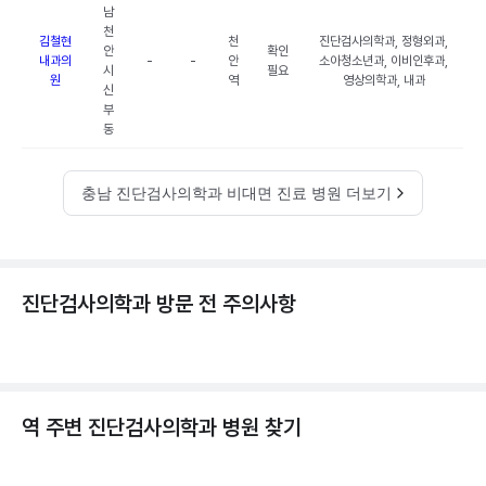
남
천
김철현
천
진단검사의학과, 정형외과,
안
확인
내과의
-
-
안
소아청소년과, 이비인후과,
시
필요
원
역
영상의학과, 내과
신
부
동
충남 진단검사의학과 비대면 진료 병원 더보기
진단검사의학과 방문 전 주의사항
역 주변
진단검사의학과
병원 찾기