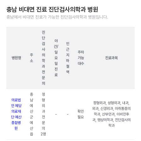
충남 비대면 진료 진단검사의학과 병원
충남에서 비대면 진료가 가능한 진단검사의학과 병원입니다.
진
단
야
검
인
간/
사
근
일
주차
주
의
지
병원명
요
가능
진료과목
소
학
하
일
대수
과
철
진
전
역
료
문
의
충
정
의료법
남
형
정형외과, 성형외과, 내과,
인 예당
예
외
외과, 신경외과, 마취통증의
의료재
산
과
확인
-
-
학과, 산부인과, 이비인후
단 예산
군
전
필요
과, 영상의학과, 진단검사의
종합병
예
문
학과
원
산
의
읍
2명