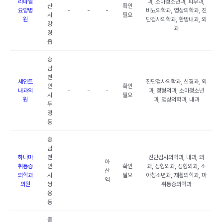
라파엘
과, 소아청소년과, 피부과,
산
확인
요양병
-
-
-
비뇨의학과, 영상의학과, 진
시
필요
원
단검사의학과, 한방내과, 외
강
과
경
읍
충
남
천
세인트
진단검사의학과, 신경과, 외
안
확인
내과의
-
-
-
과, 정형외과, 소아청소년
시
필요
원
과, 영상의학과, 내과
두
정
동
충
남
하나마
천
진단검사의학과, 내과, 외
아
취통증
안
확인
과, 정형외과, 성형외과, 소
-
-
산
의학과
시
필요
아청소년과, 재활의학과, 마
역
의원
쌍
취통증의학과
용
동
충