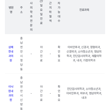
간/
사
근
차
일
병원
주
의
지
가
요
진료과목
명
소
학
하
능
일
과
철
대
진
전
역
수
료
문
의
충
남
상쾌
천
야
확
이비인후과, 신경과, 정형외과,
한내
안
간
인
신경외과, 소아청소년과, 영상의
-
-
과의
시
진
필
학과, 진단검사의학과, 재활의학
원
청
료
요
과, 내과, 가정의학과
당
동
충
남
이낙
천
야
확
진단검사의학과, 소아청소년과,
원내
안
간
인
-
-
이비인후과, 피부과, 영상의학과,
과의
시
진
필
내과
원
신
료
요
방
동