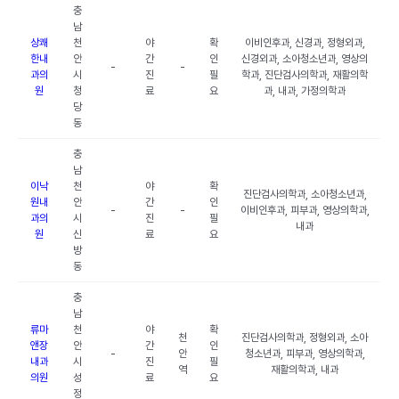
충
남
상쾌
천
야
확
이비인후과, 신경과, 정형외과,
한내
안
간
인
신경외과, 소아청소년과, 영상의
-
-
과의
시
진
필
학과, 진단검사의학과, 재활의학
원
청
료
요
과, 내과, 가정의학과
당
동
충
남
이낙
천
야
확
진단검사의학과, 소아청소년과,
원내
안
간
인
-
-
이비인후과, 피부과, 영상의학과,
과의
시
진
필
내과
원
신
료
요
방
동
충
남
류마
천
야
확
천
진단검사의학과, 정형외과, 소아
앤장
안
간
인
-
안
청소년과, 피부과, 영상의학과,
내과
시
진
필
역
재활의학과, 내과
의원
성
료
요
정