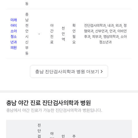
동
충
미래
남
아이
천
야
확
진단검사의학과, 내과, 외과, 정
천
소아
안
간
인
형외과, 산부인과, 안과, 이비인
-
안
청소
시
진
필
후과, 피부과, 영상의학과, 소아
역
년과
신
료
요
청소년과
의원
부
동
충남 진단검사의학과 병원 더보기
충남 야간 진료 진단검사의학과 병원
충남에서 야간 진료가 가능한 진단검사의학과 병원입니다.
진
단
야
검
인
주