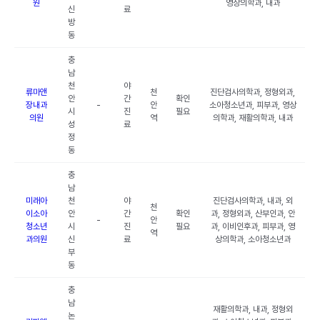
원
영상의학과, 내과
신
료
방
동
충
남
천
야
류마앤
천
진단검사의학과, 정형외과,
안
간
확인
장내과
-
안
소아청소년과, 피부과, 영상
시
진
필요
의원
역
의학과, 재활의학과, 내과
성
료
정
동
충
남
미래아
천
야
진단검사의학과, 내과, 외
천
이소아
안
간
확인
과, 정형외과, 산부인과, 안
-
안
청소년
시
진
필요
과, 이비인후과, 피부과, 영
역
과의원
신
료
상의학과, 소아청소년과
부
동
충
남
재활의학과, 내과, 정형외
논