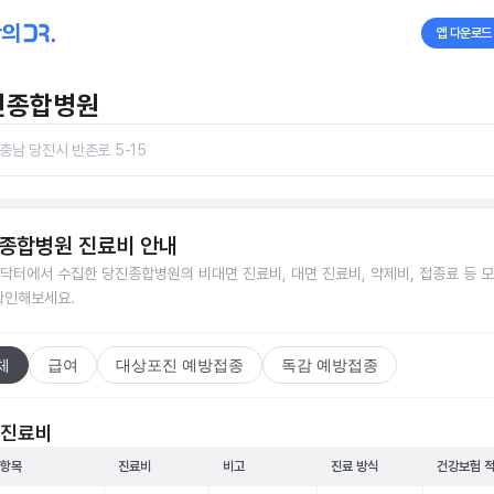
앱 다운로드
진종합병원
충남 당진시 반촌로 5-15
종합병원
진료비 안내
닥터에서 수집한
당진종합병원
의 비대면 진료비, 대면 진료비, 약제비, 접종료 등 
확인해보세요.
체
급여
대상포진 예방접종
독감 예방접종
 진료비
 항목
진료비
비고
진료 방식
건강보험 