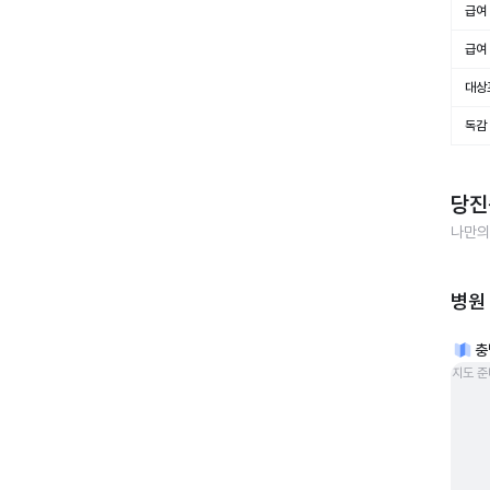
급여 
급여 
대상
독감
당진
나만의
병원
충
지도 준