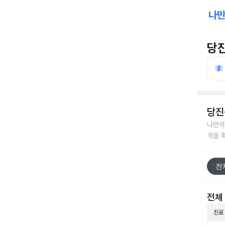
당
당진
나만의
격을 
전
전체
진료