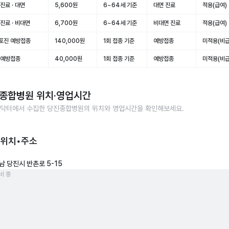
진료 · 대면
5,600원
6~64세 기준
대면 진료
적용(급여)
진료 · 비대면
6,700원
6~64세 기준
비대면 진료
적용(급여)
포진 예방접종
140,000원
1회 접종 기준
예방접종
미적용(비급
 예방접종
40,000원
1회 접종 기준
예방접종
미적용(비급
종합병원
위치·영업시간
닥터에서 수집한
당진종합병원
의 위치와 영업시간을 확인해보세요.
 위치•주소
남 당진시 반촌로 5-15
비 중