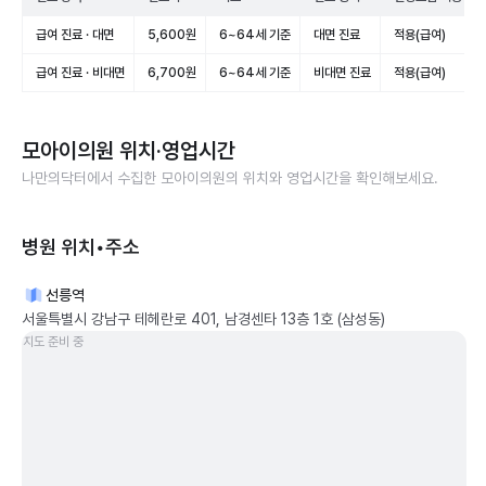
급여 진료 · 대면
5,600원
6~64세 기준
대면 진료
적용(급여)
급여 진료 · 비대면
6,700원
6~64세 기준
비대면 진료
적용(급여)
모아이의원
위치·영업시간
나만의닥터에서 수집한
모아이의원
의 위치와 영업시간을 확인해보세요.
병원 위치•주소
선릉역
서울특별시 강남구 테헤란로 401, 남경센타 13층 1호 (삼성동)
지도 준비 중