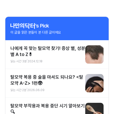
‘s Pick
이 글을 읽은 분들이 본 다른 글이에요
나에게 꼭 맞는 탈모약 찾기! 증상 별, 성분
별 A to Z💊
읽는 시간
3
분
2024.12.18
탈모약 복용 중 술을 마셔도 되나요? <탈
모약 A-Z> 1편🥸
읽는 시간
2
분
2026.06.09
탈모약 부작용과 복용 중단 시기 알아보기
🔍