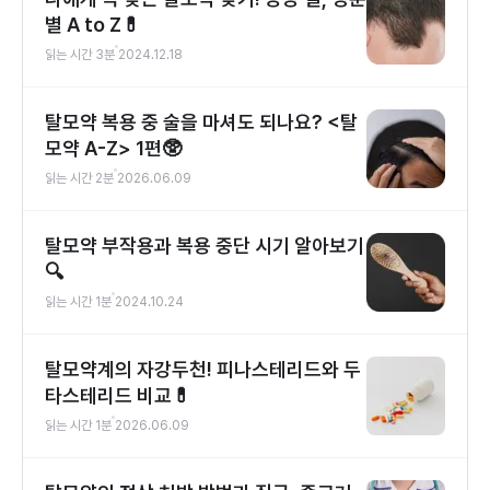
별 A to Z💊
읽는 시간
3
분
2024.12.18
탈모약 복용 중 술을 마셔도 되나요? <탈
모약 A-Z> 1편🥸
읽는 시간
2
분
2026.06.09
탈모약 부작용과 복용 중단 시기 알아보기
🔍
읽는 시간
1
분
2024.10.24
탈모약계의 자강두천! 피나스테리드와 두
타스테리드 비교💊
읽는 시간
1
분
2026.06.09