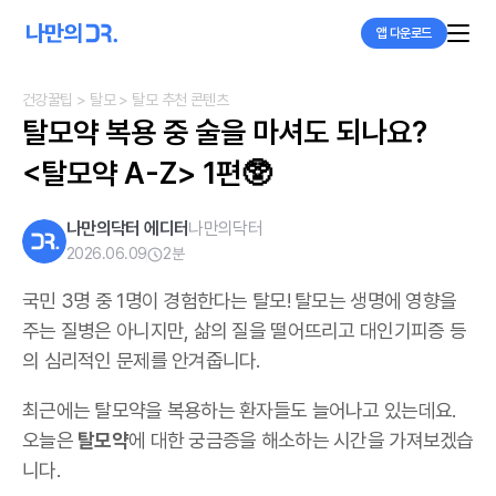
앱 다운로드
건강꿀팁
> 탈모
> 탈모 추천 콘텐츠
탈모약 복용 중 술을 마셔도 되나요?

<탈모약 A-Z> 1편🥸
나만의닥터 에디터
나만의닥터
2026.06.09
2
분
국민 3명 중 1명이 경험한다는 탈모! 탈모는 생명에 영향을
주는 질병은 아니지만, 삶의 질을 떨어뜨리고 대인기피증 등
의 심리적인 문제를 안겨줍니다.
최근에는 탈모약을 복용하는 환자들도 늘어나고 있는데요.
오늘은
탈모약
에 대한 궁금증을 해소하는 시간을 가져보겠습
니다.