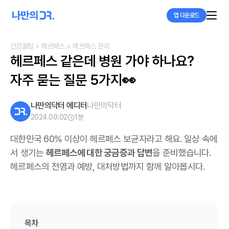
앱 다운로드
건강꿀팁
> 헤르페스
> 헤르페스 관리
헤르페스 같은데 병원 가야 하나요?

자주 묻는 질문 5가지👀
나만의닥터 에디터
나만의닥터
2024.09.02
1
분
대한민국 60% 이상이 헤르페스 보균자라고 해요. 일상 속에
서 생기는
헤르페스에 대한 궁금증과 답변
을 준비했습니다.
헤르페스의 전염과 예방, 대처방법까지 함께 알아봅시다.
목차