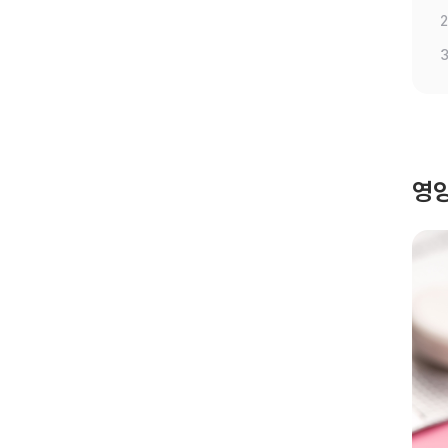
2
3
영양