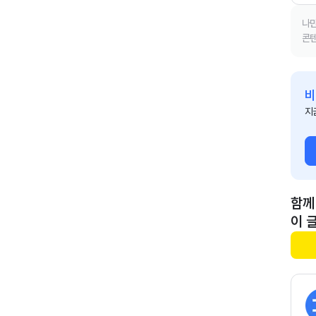
나만
콘텐
비
지
함께
이 