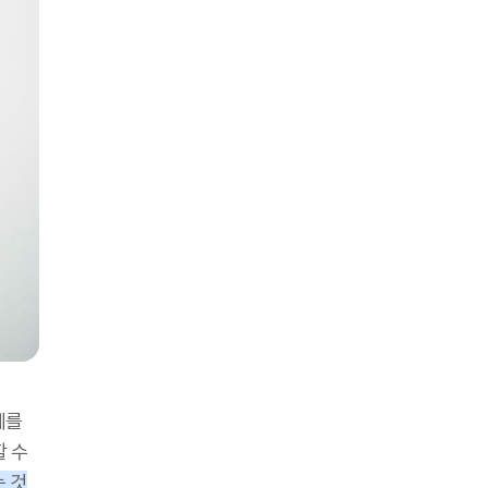
예를
할 수
는 것