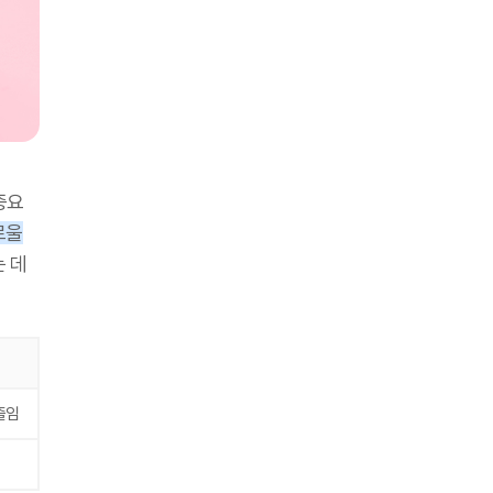
중요
로울
 데
줄임