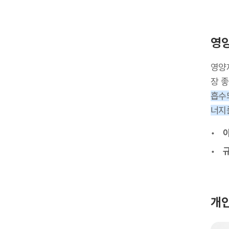
영양
영양
장 
흡수
너지
개인