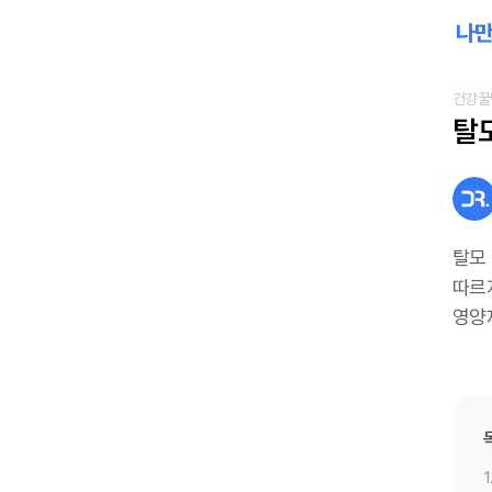
건강꿀
탈
탈모
따르
영양
1