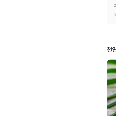
2
3
천연