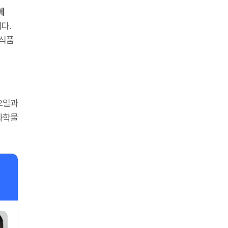
메
다.
 식품
오일과
화학물