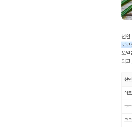
천연
코코
오일
되고,
천연
아르
호호
코코