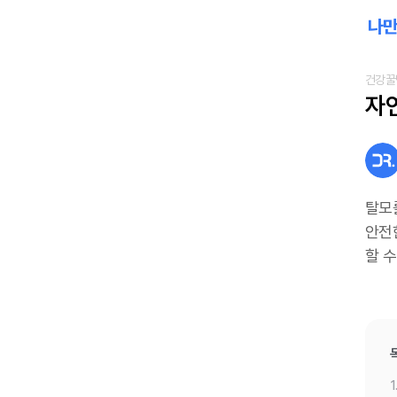
건강꿀
자
탈모
안전
할 
1