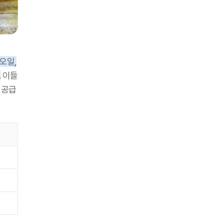
오일,
.
이들
 공급