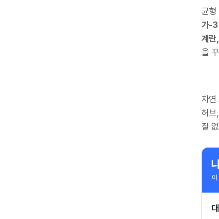
균형
가-3
계란,
을 
자연
허브
질 
이
대