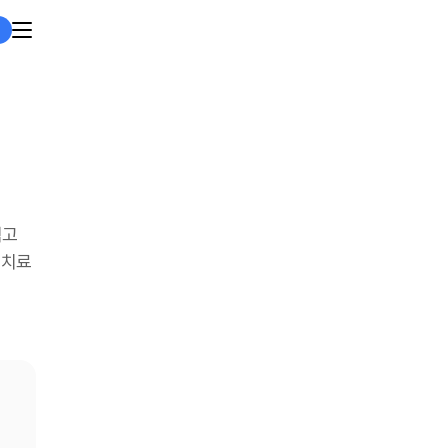
적고
 치료