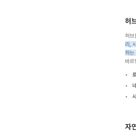
허브
허브
리,
하는
바르
자연