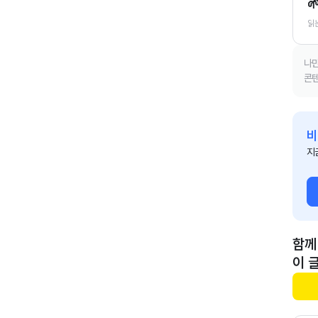

읽
나만
콘텐
비
지
함께
이 