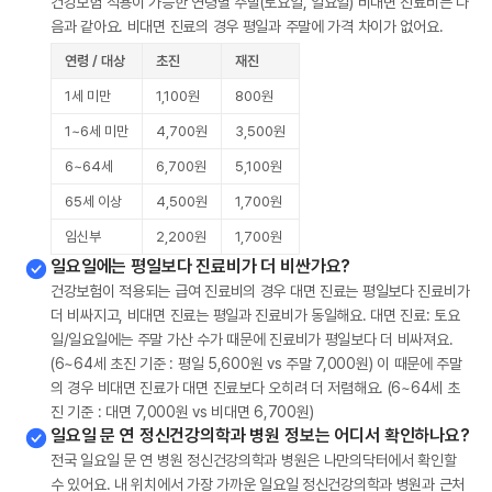
건강보험 적용이 가능한 연령별 주말(토요일, 일요일) 비대면 진료비는 다
음과 같아요. 비대면 진료의 경우 평일과 주말에 가격 차이가 없어요.
연령 / 대상
초진
재진
1세 미만
1,100원
800원
1~6세 미만
4,700원
3,500원
6~64세
6,700원
5,100원
65세 이상
4,500원
1,700원
임신부
2,200원
1,700원
일요일에는 평일보다 진료비가 더 비싼가요?
건강보험이 적용되는 급여 진료비의 경우 대면 진료는 평일보다 진료비가
더 비싸지고, 비대면 진료는 평일과 진료비가 동일해요. 대면 진료: 토요
일/일요일에는 주말 가산 수가 때문에 진료비가 평일보다 더 비싸져요.
(6~64세 초진 기준 : 평일 5,600원 vs 주말 7,000원) 이 때문에 주말
의 경우 비대면 진료가 대면 진료보다 오히려 더 저렴해요. (6~64세 초
진 기준 : 대면 7,000원 vs 비대면 6,700원)
일요일 문 연 정신건강의학과 병원 정보는 어디서 확인하나요?
전국 일요일 문 연 병원 정신건강의학과 병원은 나만의닥터에서 확인할
수 있어요. 내 위치에서 가장 가까운 일요일 정신건강의학과 병원과 근처