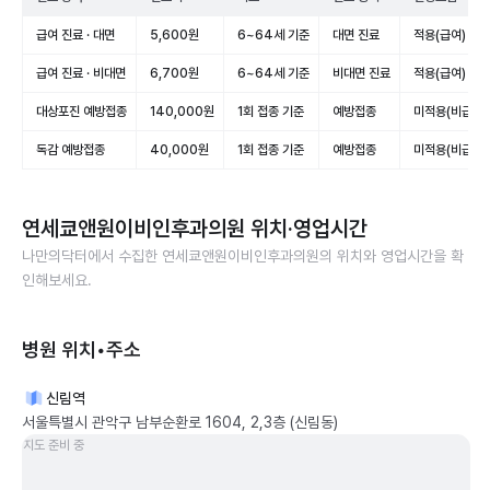
급여 진료 · 대면
5,600원
6~64세 기준
대면 진료
적용(급여)
급여 진료 · 비대면
6,700원
6~64세 기준
비대면 진료
적용(급여)
대상포진 예방접종
140,000원
1회 접종 기준
예방접종
미적용(비급여)
독감 예방접종
40,000원
1회 접종 기준
예방접종
미적용(비급여)
연세쿄앤원이비인후과의원
위치·영업시간
나만의닥터에서 수집한
연세쿄앤원이비인후과의원
의 위치와 영업시간을 확
인해보세요.
병원 위치•주소
신림역
서울특별시 관악구 남부순환로 1604, 2,3층 (신림동)
지도 준비 중