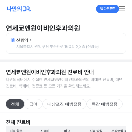
앱 다운로드
연세쿄앤원이비인후과의원
신림역
서울특별시 관악구 남부순환로 1604, 2,3층 (신림동)
연세쿄앤원이비인후과의원
진료비 안내
나만의닥터에서 수집한
연세쿄앤원이비인후과의원
의 비대면 진료비, 대면
진료비, 약제비, 접종료 등 모든 가격을 확인해보세요.
전체
급여
대상포진 예방접종
독감 예방접종
전체 진료비
진료 항목
진료비
비고
진료 방식
건강보험 적용