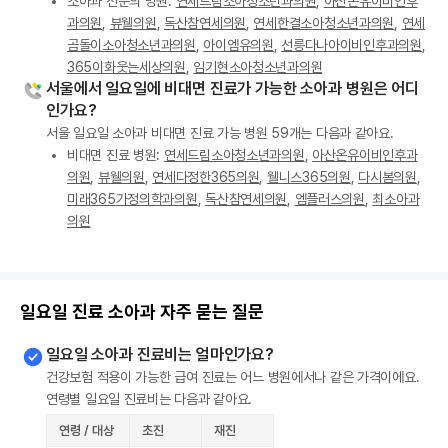
소아과 전문의 병원:
연세드림소아청소년과의원
,
아산온유이비인후
과의원
,
뷰웰의원
,
독산참연세의원
,
연세한결소아청소년과의원
,
연세
곰돌이소아청소년과의원
,
아이엠유의원
,
선릉다나아이비인후과의원
,
365이화웃는세상의원
,
임기현소아청소년과의원
서울에서 일요일에 비대면 진료가 가능한 소아과 병원은 어디
인가요?
서울 일요일 소아과 비대면 진료 가능 병원 59개는 다음과 같아요.
비대면 진료 병원:
연세드림소아청소년과의원
,
아산온유이비인후과
의원
,
뷰웰의원
,
연세다정한365의원
,
웰니스365의원
,
다시봄의원
,
미래365가정의학과의원
,
독산참연세의원
,
엠플러스의원
,
최소아과
의원
일요일 진료 소아과 자주 묻는 질문
일요일 소아과 진료비는 얼마인가요?
건강보험 적용이 가능한 급여 진료는 어느 병원에서나 같은 가격이에요.
연령별 일요일 진료비는 다음과 같아요.
연령 / 대상
초진
재진