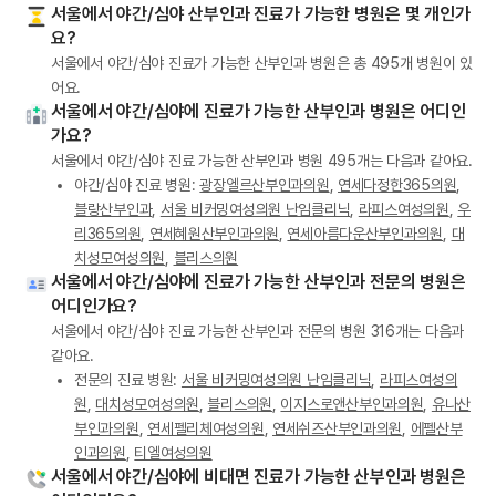
서울에서 야간/심야 산부인과 진료가 가능한 병원은 몇 개인가
요?
서울에서 야간/심야 진료가 가능한 산부인과 병원은 총 495개 병원이 있
어요.
서울에서 야간/심야에 진료가 가능한 산부인과 병원은 어디인
가요?
서울에서 야간/심야 진료 가능한 산부인과 병원 495개는 다음과 같아요.
야간/심야 진료 병원:
광장엘르산부인과의원
,
연세다정한365의원
,
블랑산부인과
,
서울 비커밍여성의원 난임클리닉
,
라피스여성의원
,
우
리365의원
,
연세혜원산부인과의원
,
연세아름다운산부인과의원
,
대
치성모여성의원
,
블리스의원
서울에서 야간/심야에 진료가 가능한 산부인과 전문의 병원은
어디인가요?
서울에서 야간/심야 진료 가능한 산부인과 전문의 병원 316개는 다음과
같아요.
전문의 진료 병원:
서울 비커밍여성의원 난임클리닉
,
라피스여성의
원
,
대치성모여성의원
,
블리스의원
,
이지스로앤산부인과의원
,
유나산
부인과의원
,
연세펠리체여성의원
,
연세쉬즈산부인과의원
,
에펠산부
인과의원
,
티엘여성의원
서울에서 야간/심야에 비대면 진료가 가능한 산부인과 병원은