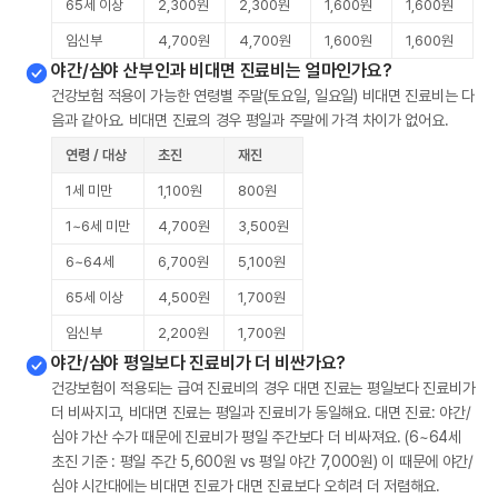
65세 이상
2,300원
2,300원
1,600원
1,600원
임신부
4,700원
4,700원
1,600원
1,600원
야간/심야 산부인과 비대면 진료비는 얼마인가요?
건강보험 적용이 가능한 연령별 주말(토요일, 일요일) 비대면 진료비는 다
음과 같아요. 비대면 진료의 경우 평일과 주말에 가격 차이가 없어요.
연령 / 대상
초진
재진
1세 미만
1,100원
800원
1~6세 미만
4,700원
3,500원
6~64세
6,700원
5,100원
65세 이상
4,500원
1,700원
임신부
2,200원
1,700원
야간/심야 평일보다 진료비가 더 비싼가요?
건강보험이 적용되는 급여 진료비의 경우 대면 진료는 평일보다 진료비가
더 비싸지고, 비대면 진료는 평일과 진료비가 동일해요. 대면 진료: 야간/
심야 가산 수가 때문에 진료비가 평일 주간보다 더 비싸져요. (6~64세
초진 기준 : 평일 주간 5,600원 vs 평일 야간 7,000원) 이 때문에 야간/
심야 시간대에는 비대면 진료가 대면 진료보다 오히려 더 저렴해요.