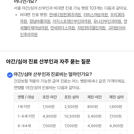
어디인가요?
서울 야간/심야 산부인과 비대면 진료 가능 병원 103개는 다음과 같아요.
비대면 진료 병원:
연세다정한365의원
,
라피스여성의원
,
우리365
의원
,
청담바롬의원
,
이지스로앤산부인과의원
,
유나산부인과의원
,
연
세펠리체여성의원
,
연세위더스의원
,
자양365열린의원
,
고려원이비
인후과의원
야간/심야 진료 산부인과 자주 묻는 질문
야간/심야 산부인과 진료비는 얼마인가요?
건강보험 적용이 가능한 급여 진료는 어느 병원에서나 같은 가격이에요.
연령별 야간/심야 진료비는 다음과 같아요.
연령 / 대상
초진·야간
초진·심야
재진·야간
재진·심야
1세 미만
1,100원
2,500원
800원
1,600원
1~6세 미만
4,900원
10,500원
3,400원
7,100원
6~64세
7,000원
7,000원
4,900원
4,900원