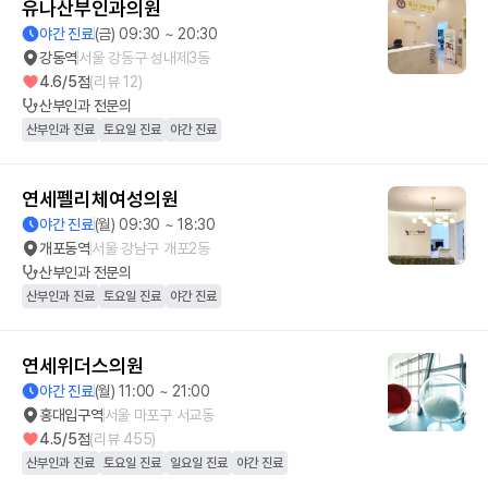
유나산부인과의원
야간 진료
(금) 09:30 ~ 20:30
강동역
서울 강동구 성내제3동
4.6
/5점
(리뷰
12
)
산부인과
전문의
산부인과 진료
토요일 진료
야간 진료
연세펠리체여성의원
야간 진료
(월) 09:30 ~ 18:30
개포동역
서울 강남구 개포2동
산부인과
전문의
산부인과 진료
토요일 진료
야간 진료
연세위더스의원
야간 진료
(월) 11:00 ~ 21:00
홍대입구역
서울 마포구 서교동
4.5
/5점
(리뷰
455
)
산부인과 진료
토요일 진료
일요일 진료
야간 진료