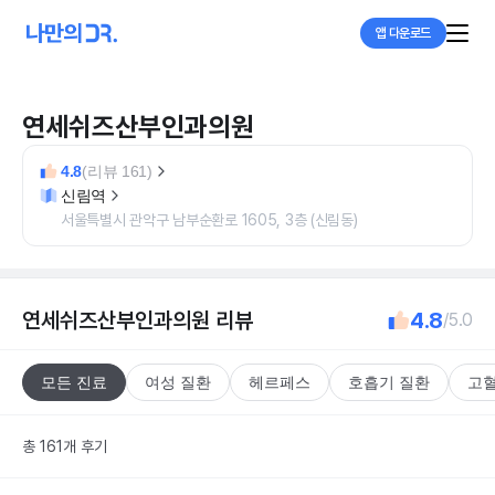
앱 다운로드
연세쉬즈산부인과의원
4.8
(리뷰 161)
신림역
서울특별시 관악구 남부순환로 1605, 3층 (신림동)
연세쉬즈산부인과의원
리뷰
4.8
/5.0
모든 진료
여성 질환
헤르페스
호흡기 질환
고혈
총 161개 후기