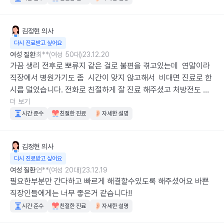
김정현
의사
다시 진료받고 싶어요
여성 질환
최**(여성 50대)
23.12.20
가끔 생리 전후로 뽀류지 같은 걸로 불편을 겪고있는데  연말이라  
직장에서 병원가기도 좀  시간이 맞지 않고해서  비대면 진료로 한
시름 덜었습니다. 전화로 친절하게 잘 진료 해주셨고 처방전도 잘
받았습니다
더 보기
시간 준수
친절한 진료
자세한 설명
김정현
의사
다시 진료받고 싶어요
여성 질환
연**(여성 20대)
23.12.19
필요한부분만 간다하고 빠르게 해결할수있도록 해주셨어요 바쁜
직장인들에게는 너무 좋은거 같습니다!!
시간 준수
친절한 진료
자세한 설명