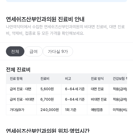
연세쉬즈산부인과의원
진료비 안내
나만의닥터에서 수집한
연세쉬즈산부인과의원
의 비대면 진료비, 대면 진료
비, 약제비, 접종료 등 모든 가격을 확인해보세요.
전체
급여
가다실 9가
전체 진료비
진료 항목
진료비
비고
진료 방식
건강보험 적용
급여 진료 · 대면
5,600원
6~64세 기준
대면 진료
적용(급여)
급여 진료 · 비대면
6,700원
6~64세 기준
비대면 진료
적용(급여)
가다실9가
240,000원
1회 기준
예방접종
미적용(비급여)
연세쉬즈산부인과의원
위치·영업시간