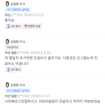
김정현
의사
다시 진료받고 싶어요
피임
김**(여성 20대)
24.11.22
좋아요
시간 준수
친절한 진료
김정현
의사
아쉬웠어요
여성 질환
김**(여성 30대)
24.4.29
약 몇달치 추가하면 진료비가 올라가요  다른곳은 안그랬는데 진
료비도 비쌉니다
시간 준수
김정현
의사
다시 진료받고 싶어요
여성 질환
변**(여성 20대)
24.4.21
너무빠르고친절하시고 과잉비용없이 진료하고 약까지 처방받았습