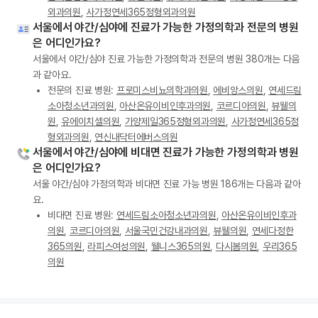
외과의원
,
사가정연세365정형외과의원
서울에서 야간/심야에 진료가 가능한 가정의학과 전문의 병원
은 어디인가요?
서울에서 야간/심야 진료 가능한 가정의학과 전문의 병원 380개는 다음
과 같아요.
전문의 진료 병원:
프로미스비뇨의학과의원
,
에비앙스의원
,
연세드림
소아청소년과의원
,
아산온유이비인후과의원
,
코르디아의원
,
뷰웰의
원
,
유에이치셀의원
,
가양제일365정형외과의원
,
사가정연세365정
형외과의원
,
연신내닥터에버스의원
서울에서 야간/심야에 비대면 진료가 가능한 가정의학과 병원
은 어디인가요?
서울 야간/심야 가정의학과 비대면 진료 가능 병원 186개는 다음과 같아
요.
비대면 진료 병원:
연세드림소아청소년과의원
,
아산온유이비인후과
의원
,
코르디아의원
,
서울국민건강내과의원
,
뷰웰의원
,
연세다정한
365의원
,
라피스여성의원
,
웰니스365의원
,
다시봄의원
,
우리365
의원