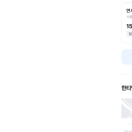
연
서울
1
탈
한티