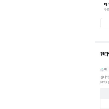
아
구룡
한티
한
한티역
원입니
한티역