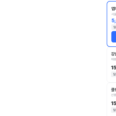
앱
서울
5
탈
강
매봉
1
탈
클
선릉
1
탈