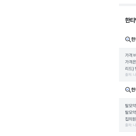
한티
한
가격 
가격은
리드) 
출처: 
한
탈모약
탈모약
집의원
출처: 