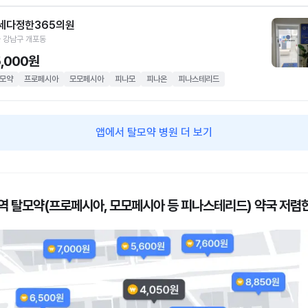
세다정한365의원
 강남구 개포동
5,000원
모약
프로페시아
모모페시아
피나모
피나온
피나스테리드
앱에서 탈모약 병원 더 보기
역 탈모약(프로페시아, 모모페시아 등 피나스테리드) 약국 저렴한