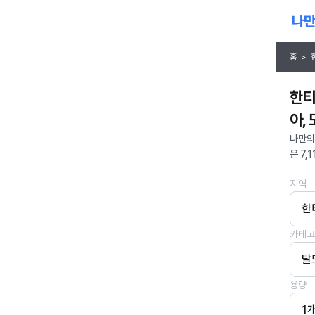
홈
>
한티
아,
나만의
은 7,
지역
한
카테고
탈
용량
1