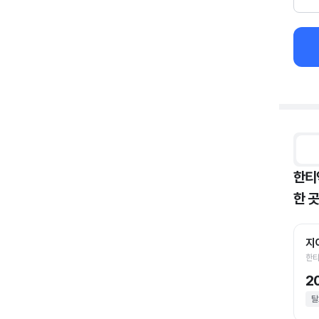
한티
한 곳
지
한티
2
탈