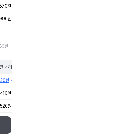
,570원
,690원
260원
월
가격
330원
,410원
,520원