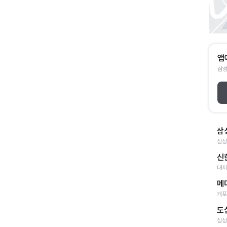
앱
삼성
삼
삼성
신
대치
메
개포
도
삼성