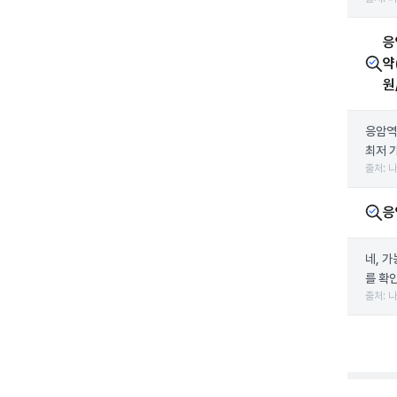
응
약
원
응암역
최저 
출처: 
응
네, 
를 확인
출처: 