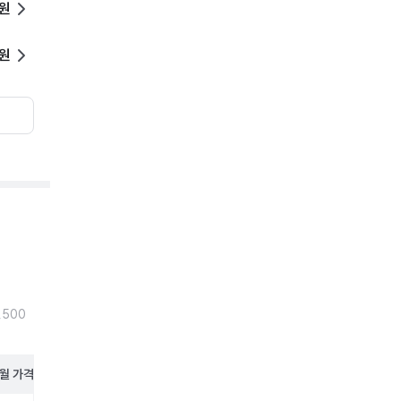
0원
0원
,500
월
가격