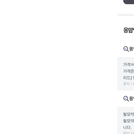
응암
응
가격 
가격은
리드) 
출처: 
응
탈모약
탈모약
니다.
출처: 