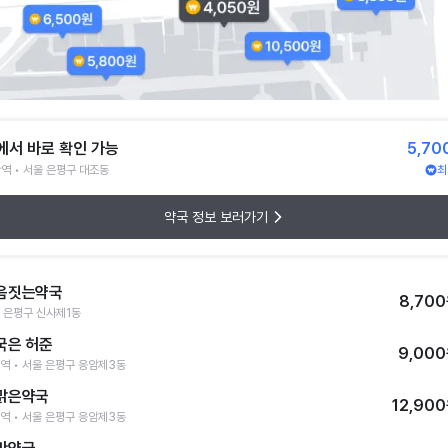
에서 바로 확인 가능
5,70
역 • 서울 은평구 대조동
최
약국 정보 보러가기
음짓는약국
8,70
 은평구 신사제1동
국은 허준
9,00
역 • 서울 은평구 응암제3동
맑은약국
12,90
역 • 서울 은평구 응암제3동