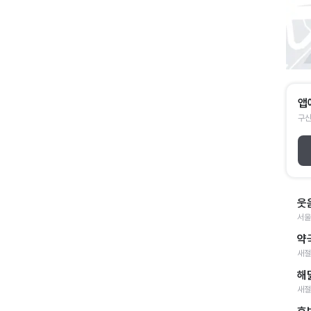
앱
구산
웃
서울
약
새절
해
새절