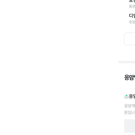
호
불광
디
응암
응암
응
응암역
원입니