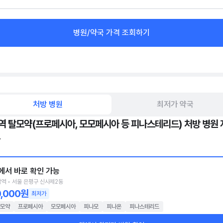
병원/약국 가격 조회하기
처방 병원
최저가 약국
역 탈모약(프로페시아, 모모페시아 등 피나스테리드) 처방 병원 
에서 바로 확인 가능
역 • 서울 은평구 신사제2동
0,000원
최저가
모약
프로페시아
모모페시아
피나모
피나온
피나스테리드