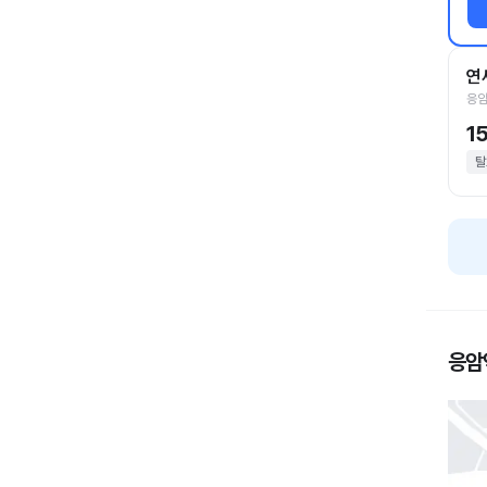
연
응암
1
탈
응암