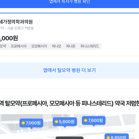
앱에서 최저가 병원 확인
세가정의학과의원
역 • 서울 은평구 역촌동
5,000원
모약
프로페시아
모모페시아
피나모
피나온
피나스테리드
앱에서 탈모약 병원 더 보기
역 탈모약(프로페시아, 모모페시아 등 피나스테리드) 약국 저렴한