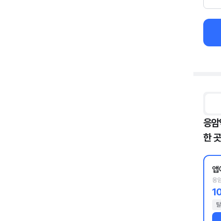
응암
한 곳
앱
응암
1
탈