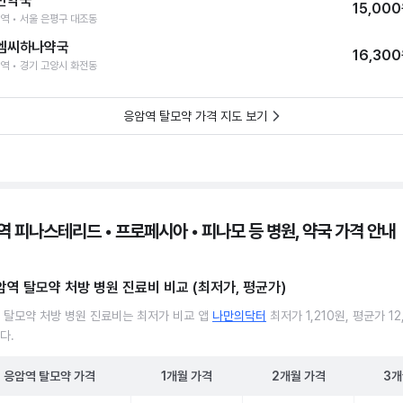
반약국
15,00
역 • 서울 은평구 대조동
엠씨하나약국
16,30
역 • 경기 고양시 화전동
응암역 탈모약 가격 지도 보기
역 피나스테리드 • 프로페시아 • 피나모 등 병원, 약국 가격 안내
암역 탈모약 처방 병원 진료비 비교 (최저가, 평균가)
 탈모약 처방 병원 진료비는 최저가 비교 앱
나만의닥터
최저가 1,210원, 평균가 12
다.
응암역
탈모약
가격
1개월
가격
2개월
가격
3개