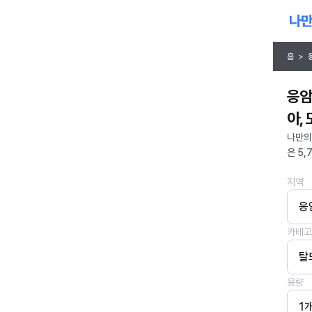
홈
>
응암
아,
나만의
은 5,
지역
응
카테고
탈
용량
1