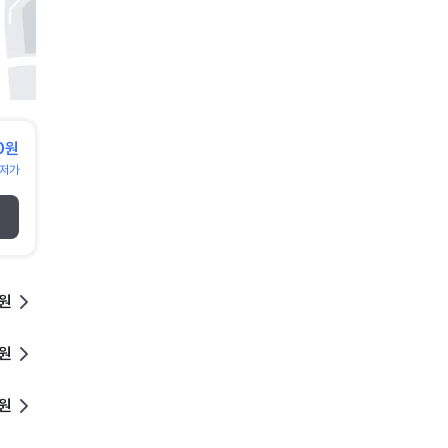
0원
저가
0원
0원
0원