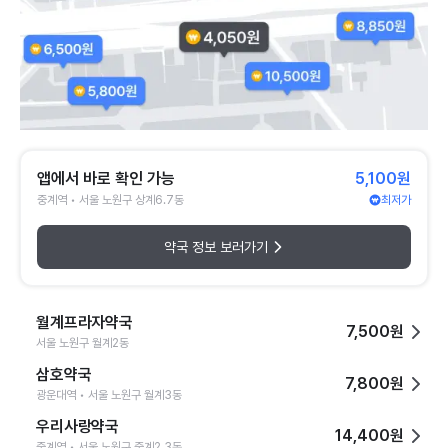
앱에서 바로 확인 가능
5,100원
중계역 • 서울 노원구 상계6.7동
최저가
약국 정보 보러가기
월계프라자약국
7,500원
서울 노원구 월계2동
삼호약국
7,800원
광운대역 • 서울 노원구 월계3동
우리사랑약국
14,400원
중계역 • 서울 노원구 중계2.3동