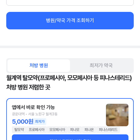
병원/약국 가격 조회하기
처방 병원
최저가 약국
월계역 탈모약(프로페시아, 모모페시아 등 피나스테리드)
처방 병원 저렴한 곳
앱에서 바로 확인 가능
광운대역 • 서울 노원구 월계3동
5,000원
최저가
탈모약
프로페시아
모모페시아
피나모
피나온
피나스테리드