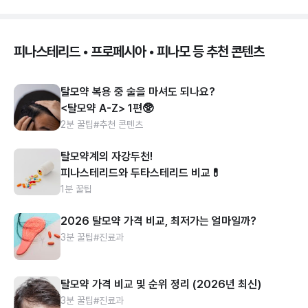
피나스테리드 • 프로페시아 • 피나모 등 추천 콘텐츠
탈모약 복용 중 술을 마셔도 되나요?
<탈모약 A-Z> 1편🥸
2분 꿀팁
#추천 콘텐츠
탈모약계의 자강두천!
피나스테리드와 두타스테리드 비교💊
1분 꿀팁
2026 탈모약 가격 비교, 최저가는 얼마일까?
3분 꿀팁
#진료과
탈모약 가격 비교 및 순위 정리 (2026년 최신)
3분 꿀팁
#진료과