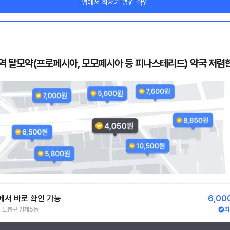
앱에서 최저가 병원 확인
역 탈모약(프로페시아, 모모페시아 등 피나스테리드) 약국 저렴한
에서 바로 확인 가능
6,00
 도봉구 창제5동
최