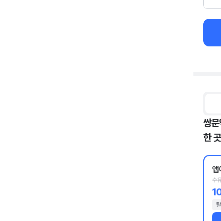
쌍문
한 곳
앱
수유
1
탈