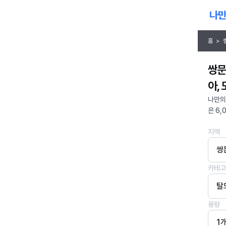
홈
>
쌍문
아,
나만의
은 6,
지역
쌍
카테고
탈
용량
1