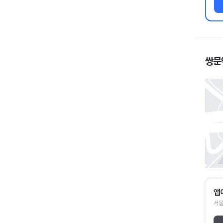
쌍문
앱
서울