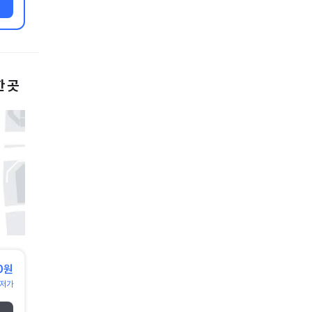
 곳
0원
저가