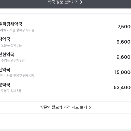
약국 정보 보러가기
유파랑새약국
7,50
리역 • 서울 강북구 우이동
창약국
9,60
 도봉구 창제3동
편한약국
9,60
 수영구 광안제3동
산약국
15,00
역 • 서울 도봉구 창제4동
로약국
53,40
 도봉구 창제5동
쌍문역 탈모약 가격 지도 보기