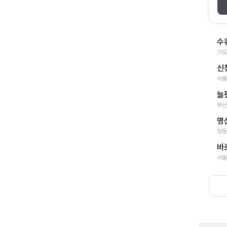
수
가오
신
서울
늘
부산
명
창동
바
서울