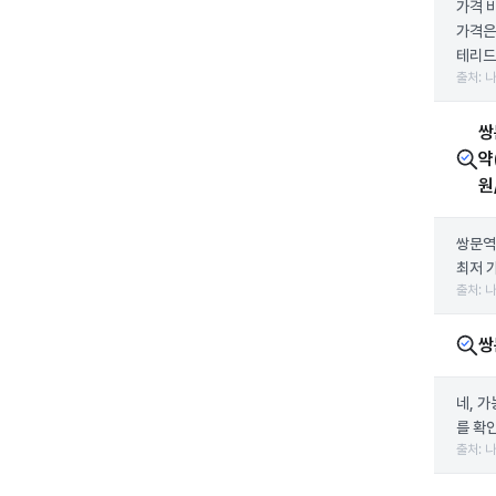
가격 
가격은
테리드)
출처: 
쌍
약
원
쌍문역
최저 
출처: 
쌍
네, 
를 확인
출처: 