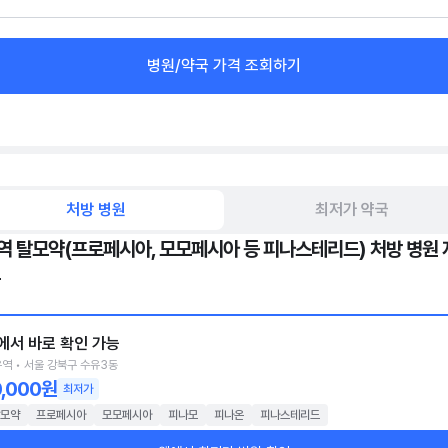
병원/약국 가격 조회하기
처방 병원
최저가 약국
역 탈모약(프로페시아, 모모페시아 등 피나스테리드) 처방 병원 
에서 바로 확인 가능
역 • 서울 강북구 수유3동
0,000원
최저가
모약
프로페시아
모모페시아
피나모
피나온
피나스테리드