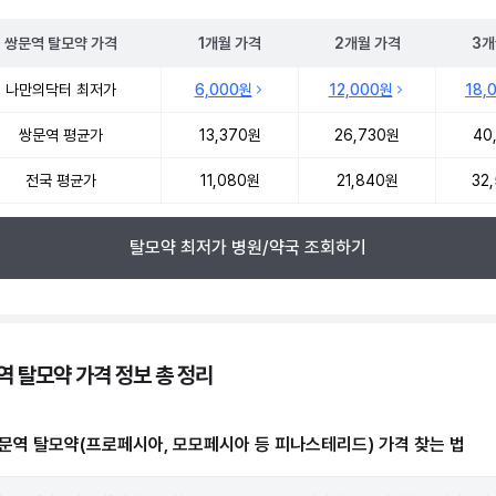
쌍문역
탈모약
가격
1개월
가격
2개월
가격
3개
 탈모약 약국 약가 처방단위별 최저가·평균가 비교
나만의닥터 최저가
6,000원
12,000원
18,
쌍문역 평균가
13,370원
26,730원
40
전국 평균가
11,080원
21,840원
32
탈모약 최저가 병원/약국 조회하기
역 탈모약 가격 정보 총 정리
문역 탈모약(프로페시아, 모모페시아 등 피나스테리드) 가격 찾는 법