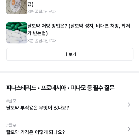
팁)
3분 꿀팁
#진료과
탈모약 처방 방법은? (탈모약 성지, 비대면 처방, 최저
가 받는법)
3분 꿀팁
#진료과
더 보기
피나스테리드 • 프로페시아 • 피나모 등 필수 질문
#탈모
탈모약 부작용은 무엇이 있나요?
#탈모
탈모약 가격은 어떻게 되나요?