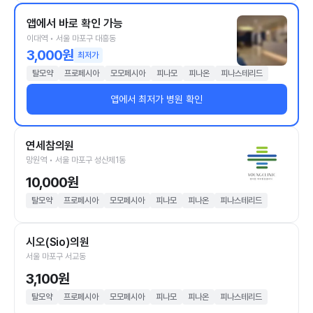
앱에서 바로 확인 가능
이대역 • 서울 마포구 대흥동
3,000원
최저가
탈모약
프로페시아
모모페시아
피나모
피나온
피나스테리드
앱에서 최저가 병원 확인
연세참의원
망원역 • 서울 마포구 성산제1동
10,000원
탈모약
프로페시아
모모페시아
피나모
피나온
피나스테리드
시오(Sio)의원
서울 마포구 서교동
3,100원
탈모약
프로페시아
모모페시아
피나모
피나온
피나스테리드