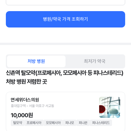
병원/약국 가격 조회하기
처방 병원
최저가 약국
신촌역 탈모약(프로페시아, 모모페시아 등 피나스테리드)
처방 병원 저렴한 곳
연세위더스의원
홍대입구역 • 서울 마포구 서교동
10,000원
탈모약
프로페시아
모모페시아
피나모
피나온
피나스테리드