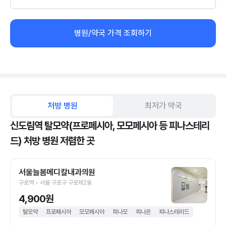
병원/약국 가격 조회하기
처방 병원
최저가 약국
신도림역 탈모약(프로페시아, 모모페시아 등 피나스테리
드) 처방 병원 저렴한 곳
서울늘봄메디칼내과의원
구로역 • 서울 구로구 구로제2동
4,900원
탈모약
프로페시아
모모페시아
피나모
피나온
피나스테리드