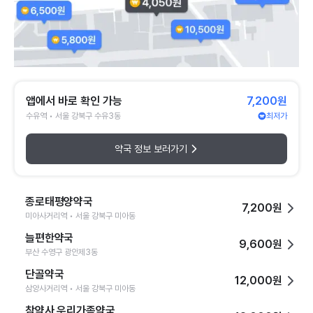
앱에서 바로 확인 가능
7,200원
수유역 • 서울 강북구 수유3동
최저가
약국 정보 보러가기
종로태평양약국
7,200원
미아사거리역 • 서울 강북구 미아동
늘편한약국
9,600원
부산 수영구 광안제3동
단골약국
12,000원
삼양사거리역 • 서울 강북구 미아동
참약사 우리가족약국