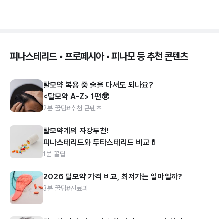
피나스테리드 • 프로페시아 • 피나모 등 추천 콘텐츠
탈모약 복용 중 술을 마셔도 되나요?
<탈모약 A-Z> 1편🥸
2분 꿀팁
#추천 콘텐츠
탈모약계의 자강두천!
피나스테리드와 두타스테리드 비교💊
1분 꿀팁
2026 탈모약 가격 비교, 최저가는 얼마일까?
3분 꿀팁
#진료과