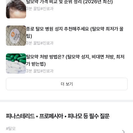
탈모약 가격 비교 및 순위 정리 (2026년 최신)
3분 꿀팁
#진료과
종로 탈모 병원 성지 추천해주세요 (탈모약 최저가 꿀
팁)
3분 꿀팁
#진료과
탈모약 처방 방법은? (탈모약 성지, 비대면 처방, 최저
가 받는법)
3분 꿀팁
#진료과
더 보기
피나스테리드 • 프로페시아 • 피나모 등 필수 질문
#탈모