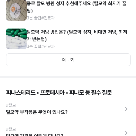
종로 탈모 병원 성지 추천해주세요 (탈모약 최저가 꿀
팁)
3분 꿀팁
#진료과
탈모약 처방 방법은? (탈모약 성지, 비대면 처방, 최저
가 받는법)
3분 꿀팁
#진료과
더 보기
피나스테리드 • 프로페시아 • 피나모 등 필수 질문
#탈모
탈모약 부작용은 무엇이 있나요?
#탈모