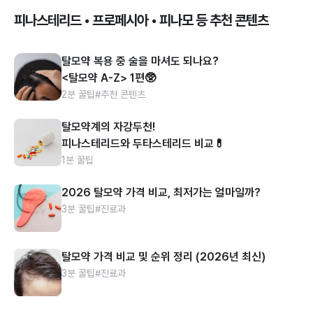
피나스테리드 • 프로페시아 • 피나모 등 추천 콘텐츠
탈모약 복용 중 술을 마셔도 되나요?
<탈모약 A-Z> 1편🥸
2분 꿀팁
#추천 콘텐츠
탈모약계의 자강두천!
피나스테리드와 두타스테리드 비교💊
1분 꿀팁
2026 탈모약 가격 비교, 최저가는 얼마일까?
3분 꿀팁
#진료과
탈모약 가격 비교 및 순위 정리 (2026년 최신)
3분 꿀팁
#진료과