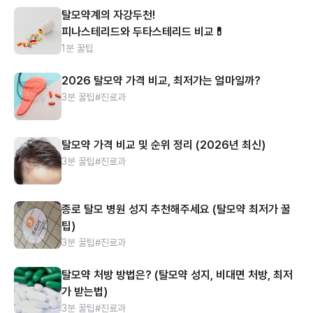
탈모약계의 자강두천!
피나스테리드와 두타스테리드 비교💊
1분 꿀팁
2026 탈모약 가격 비교, 최저가는 얼마일까?
3분 꿀팁
#진료과
탈모약 가격 비교 및 순위 정리 (2026년 최신)
3분 꿀팁
#진료과
종로 탈모 병원 성지 추천해주세요 (탈모약 최저가 꿀
팁)
3분 꿀팁
#진료과
탈모약 처방 방법은? (탈모약 성지, 비대면 처방, 최저
가 받는법)
3분 꿀팁
#진료과