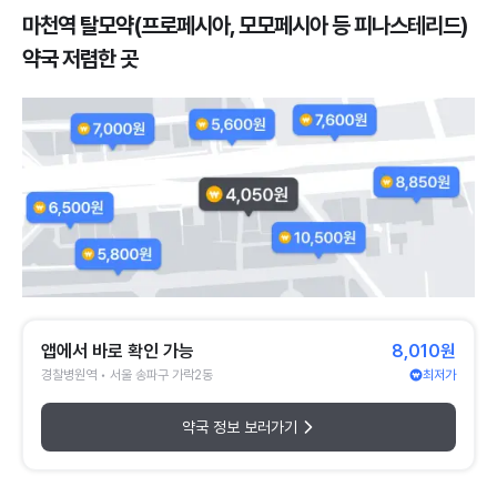
마천역 탈모약(프로페시아, 모모페시아 등 피나스테리드)
약국 저렴한 곳
앱에서 바로 확인 가능
8,010원
경찰병원역 • 서울 송파구 가락2동
최저가
약국 정보 보러가기