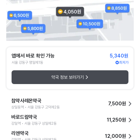
앱에서 바로 확인 가능
5,340원
서울 강동구 명일제1동
최저가
약국 정보 보러가기
참약사레몬약국
7,500원
상일동역 • 서울 강동구 고덕제2동
바로드림약국
11,250원
강일역 • 서울 강동구 상일제2동
리엔약국
12,000원
강일역 • 서울 강동구 상일제2동