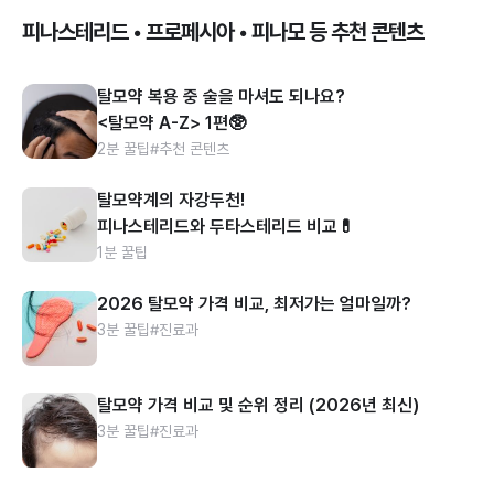
피나스테리드 • 프로페시아 • 피나모 등 추천 콘텐츠
탈모약 복용 중 술을 마셔도 되나요?
<탈모약 A-Z> 1편🥸
2분 꿀팁
#추천 콘텐츠
탈모약계의 자강두천!
피나스테리드와 두타스테리드 비교💊
1분 꿀팁
2026 탈모약 가격 비교, 최저가는 얼마일까?
3분 꿀팁
#진료과
탈모약 가격 비교 및 순위 정리 (2026년 최신)
3분 꿀팁
#진료과