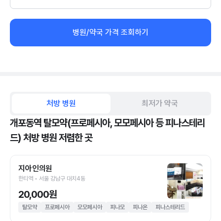
병원/약국 가격 조회하기
처방 병원
최저가 약국
개포동역 탈모약(프로페시아, 모모페시아 등 피나스테리
드) 처방 병원 저렴한 곳
지아인의원
한티역 • 서울 강남구 대치4동
20,000원
탈모약
프로페시아
모모페시아
피나모
피나온
피나스테리드