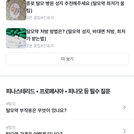
종로 탈모 병원 성지 추천해주세요 (탈모약 최저가 꿀
팁)
3분 꿀팁
#진료과
탈모약 처방 방법은? (탈모약 성지, 비대면 처방, 최저
가 받는법)
3분 꿀팁
#진료과
더 보기
피나스테리드 • 프로페시아 • 피나모 등 필수 질문
#탈모
탈모약 부작용은 무엇이 있나요?
#탈모