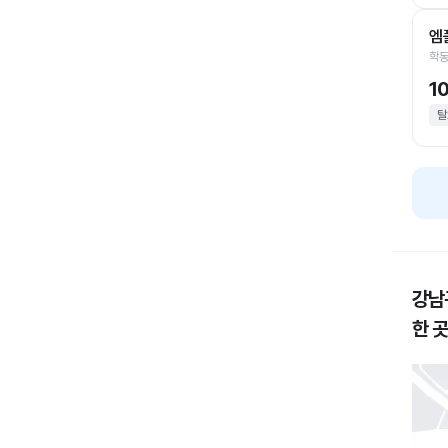
엠
학동
1
탈
강남
한 곳