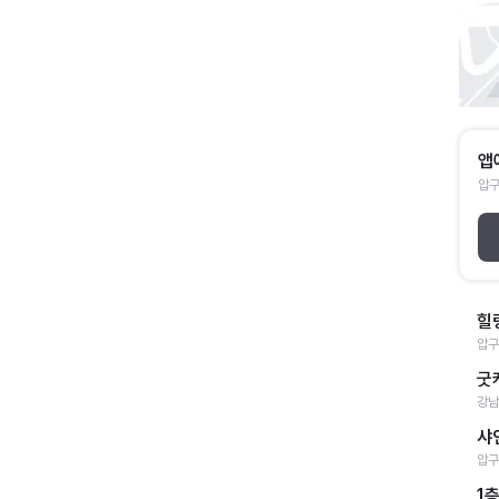
앱
압구
힐
압구
굿
강남
샤
압구
1