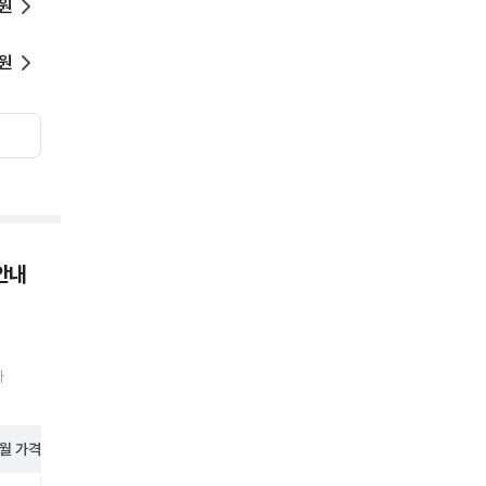
0원
0원
안내
가
월
가격