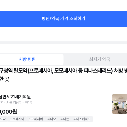
병원/약국 가격 조회하기
처방 병원
최저가 약국
구청역 탈모약(프로페시아, 모모페시아 등 피나스테리드) 처방 
한 곳
울연세21세기의원
역 • 서울 강남구 논현1동
0,000원
모약
프로페시아
모모페시아
피나모
피나온
피나스테리드