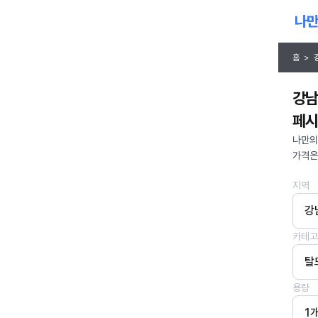
홈
>
강남
페시
나만의
가격은 
지역
강
카테고
탈
용량
1