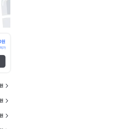
0원
저가
0원
0원
0원