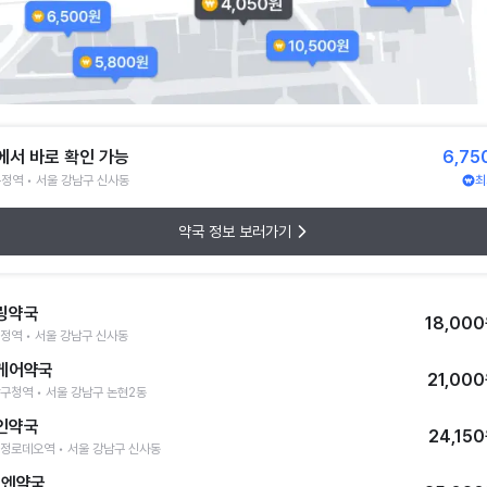
에서 바로 확인 가능
6,75
정역 • 서울 강남구 신사동
최
약국 정보 보러가기
링약국
18,00
정역 • 서울 강남구 신사동
케어약국
21,00
구청역 • 서울 강남구 논현2동
인약국
24,15
정로데오역 • 서울 강남구 신사동
층엔약국