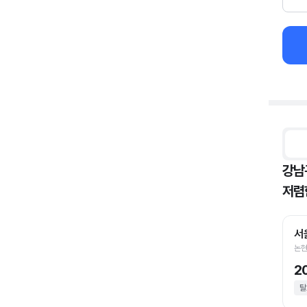
강남
저렴
서
논현
2
탈