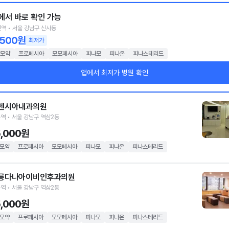
에서 바로 확인 가능
역 • 서울 강남구 신사동
,500원
최저가
모약
프로페시아
모모페시아
피나모
피나온
피나스테리드
앱에서 최저가 병원 확인
렌시아내과의원
역 • 서울 강남구 역삼2동
5,000원
모약
프로페시아
모모페시아
피나모
피나온
피나스테리드
릉다나아이비인후과의원
역 • 서울 강남구 역삼2동
5,000원
모약
프로페시아
모모페시아
피나모
피나온
피나스테리드