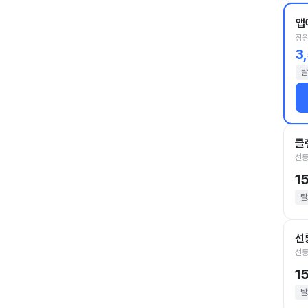
앱
잠원
3
탈
클
선릉
1
탈
선
선릉
1
탈