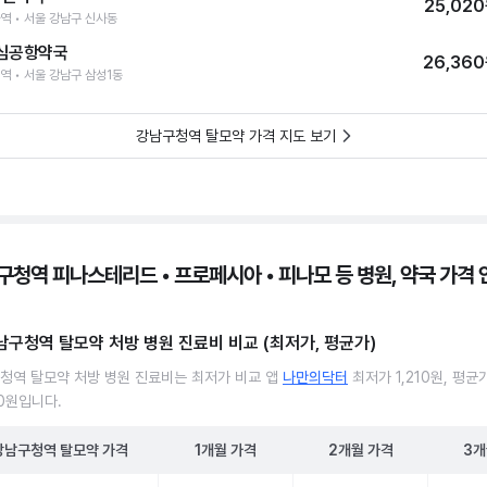
25,02
역 • 서울 강남구 신사동
심공항약국
26,36
역 • 서울 강남구 삼성1동
강남구청역 탈모약 가격 지도 보기
구청역 피나스테리드 • 프로페시아 • 피나모 등 병원, 약국 가격 
남구청역 탈모약 처방 병원 진료비 비교 (최저가, 평균가)
청역 탈모약 처방 병원 진료비는 최저가 비교 앱
나만의닥터
최저가 1,210원, 평균
10원입니다.
강남구청역
탈모약
가격
1개월
가격
2개월
가격
3개
청역 탈모약 처방 병원 진료비 처방단위별 최저가·평균가 비교