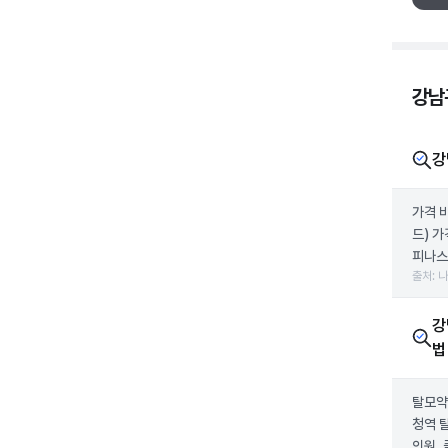
강남
강
가격 
드) 
피나스테
출처: 
강
법
탈모약
청역 
의원,