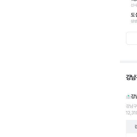
신사
도
삼성
강남
강
강남구
12,3
강남구