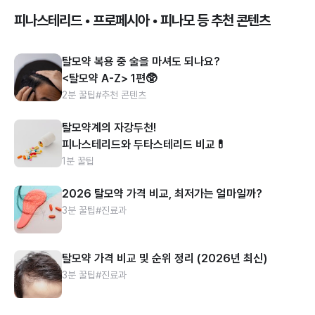
피나스테리드 • 프로페시아 • 피나모 등 추천 콘텐츠
탈모약 복용 중 술을 마셔도 되나요?
<탈모약 A-Z> 1편🥸
2분 꿀팁
#추천 콘텐츠
탈모약계의 자강두천!
피나스테리드와 두타스테리드 비교💊
1분 꿀팁
2026 탈모약 가격 비교, 최저가는 얼마일까?
3분 꿀팁
#진료과
탈모약 가격 비교 및 순위 정리 (2026년 최신)
3분 꿀팁
#진료과