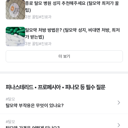
종로 탈모 병원 성지 추천해주세요 (탈모약 최저가 꿀
팁)
3분 꿀팁
#진료과
탈모약 처방 방법은? (탈모약 성지, 비대면 처방, 최저
가 받는법)
3분 꿀팁
#진료과
더 보기
피나스테리드 • 프로페시아 • 피나모 등 필수 질문
#탈모
탈모약 부작용은 무엇이 있나요?
#탈모