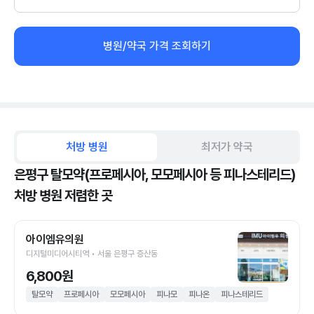
병원/약국 가격 조회하기
처방 병원
최저가 약국
은평구 탈모약(프로페시아, 모모페시아 등 피나스테리드)
처방 병원 저렴한 곳
아이엠유의원
디지털미디어시티역 • 서울 은평구 증산동
6,800원
탈모약
프로페시아
모모페시아
피나모
피나온
피나스테리드