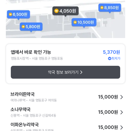
앱에서 바로 확인 가능
5,370원
영등포시장역 • 서울 영등포구 영등포동
최저가
약국 정보 보러가기
브라이튼약국
15,000원
여의나루역 • 서울 영등포구 여의동
소나무약국
15,000원
신풍역 • 서울 영등포구 신길제4동
이화온누리약국
15,000원
신도림역 • 서울 영등포구 도림동