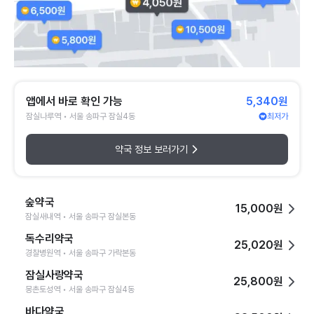
앱에서 바로 확인 가능
5,340원
잠실나루역 • 서울 송파구 잠실4동
최저가
약국 정보 보러가기
숲약국
15,000원
잠실새내역 • 서울 송파구 잠실본동
독수리약국
25,020원
경찰병원역 • 서울 송파구 가락본동
잠실사랑약국
25,800원
몽촌토성역 • 서울 송파구 잠실4동
바다약국