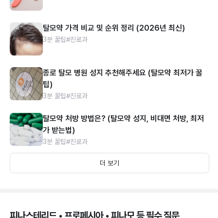
탈모약 가격 비교 및 순위 정리 (2026년 최신)
3분 꿀팁
#진료과
종로 탈모 병원 성지 추천해주세요 (탈모약 최저가 꿀
팁)
3분 꿀팁
#진료과
탈모약 처방 방법은? (탈모약 성지, 비대면 처방, 최저
가 받는법)
3분 꿀팁
#진료과
더 보기
피나스테리드 • 프로페시아 • 피나모 등 필수 질문