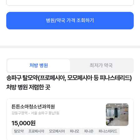
병원/약국 가격 조회하기
처방 병원
최저가 약국
송파구 탈모약(프로페시아, 모모페시아 등 피나스테리드)
처방 병원 저렴한 곳
튼튼소아청소년과의원
강동구청역 • 서울 송파구 풍납1동
15,000원
탈모약
프로페시아
모모페시아
피나모
피나온
피나스테리드