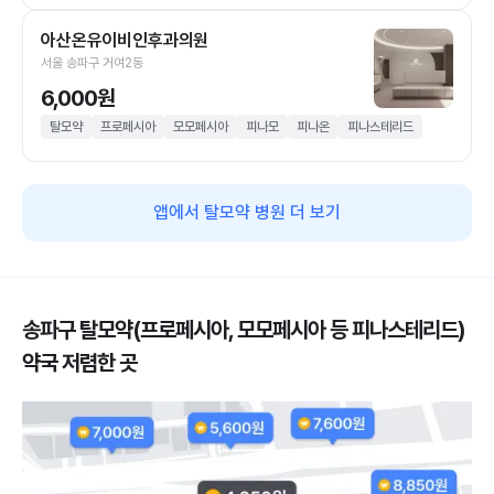
아산온유이비인후과의원
서울 송파구 거여2동
6,000원
탈모약
프로페시아
모모페시아
피나모
피나온
피나스테리드
앱에서 탈모약 병원 더 보기
송파구 탈모약(프로페시아, 모모페시아 등 피나스테리드)
약국 저렴한 곳