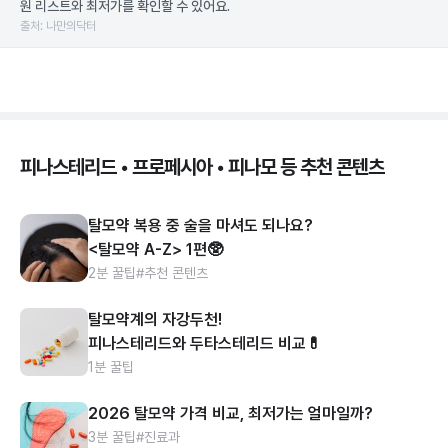
원 리스트와 최저가를 확인할 수 있어요.
출처: 나만의닥터
피나스테리드 • 프로페시아 • 피나모 등 추천 콘텐츠
탈모약 복용 중 술을 마셔도 되나요?
<탈모약 A-Z> 1편🥸
2분 꿀팁
#추천 콘텐츠
탈모약계의 자강두천!
피나스테리드와 두타스테리드 비교💊
1분 꿀팁
2026 탈모약 가격 비교, 최저가는 얼마일까?
3분 꿀팁
#진료과