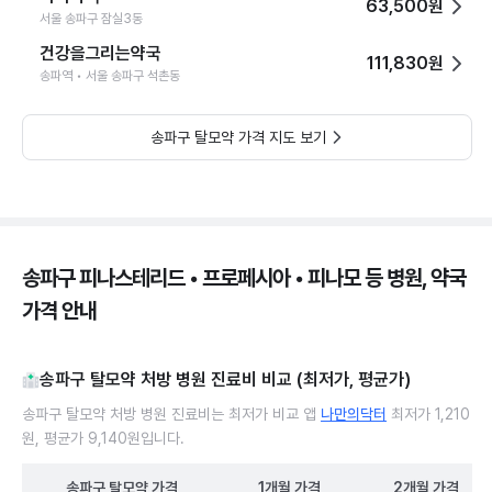
63,500원
서울 송파구 잠실3동
건강을그리는약국
111,830원
송파역 • 서울 송파구 석촌동
송파구 탈모약 가격 지도 보기
송파구 피나스테리드 • 프로페시아 • 피나모 등 병원, 약국
가격 안내
송파구 탈모약 처방 병원 진료비 비교 (최저가, 평균가)
송파구 탈모약 처방 병원 진료비는 최저가 비교 앱
나만의닥터
최저가 1,210
원, 평균가 9,140원입니다.
송파구
탈모약
가격
1개월
가격
2개월
가격