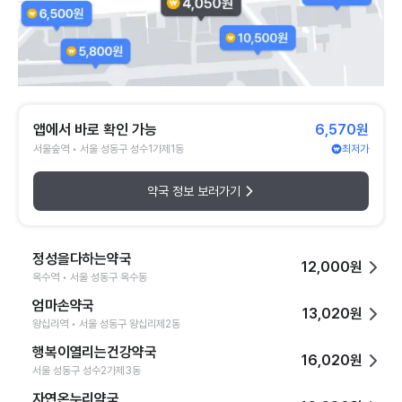
앱에서 바로 확인 가능
6,570원
서울숲역 • 서울 성동구 성수1가제1동
최저가
약국 정보 보러가기
정성을다하는약국
12,000원
옥수역 • 서울 성동구 옥수동
엄마손약국
13,020원
왕십리역 • 서울 성동구 왕십리제2동
행복이열리는건강약국
16,020원
서울 성동구 성수2가제3동
자연온누리약국