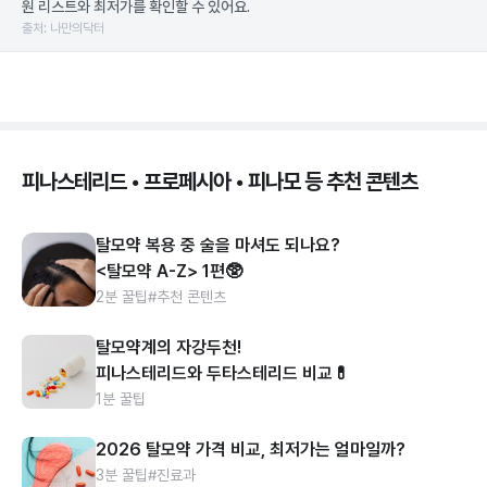
원 리스트와 최저가를 확인할 수 있어요.
출처: 나만의닥터
피나스테리드 • 프로페시아 • 피나모 등 추천 콘텐츠
탈모약 복용 중 술을 마셔도 되나요?
<탈모약 A-Z> 1편🥸
2분 꿀팁
#추천 콘텐츠
탈모약계의 자강두천!
피나스테리드와 두타스테리드 비교💊
1분 꿀팁
2026 탈모약 가격 비교, 최저가는 얼마일까?
3분 꿀팁
#진료과