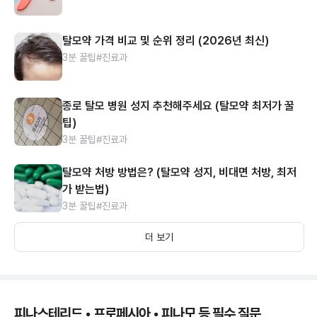
탈모약 가격 비교 및 순위 정리 (2026년 최신)
3분 꿀팁
#진료과
종로 탈모 병원 성지 추천해주세요 (탈모약 최저가 꿀
팁)
3분 꿀팁
#진료과
탈모약 처방 방법은? (탈모약 성지, 비대면 처방, 최저
가 받는법)
3분 꿀팁
#진료과
더 보기
피나스테리드 • 프로페시아 • 피나모 등 필수 질문