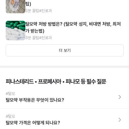
팁)
3분 꿀팁
#진료과
탈모약 처방 방법은? (탈모약 성지, 비대면 처방, 최저
가 받는법)
3분 꿀팁
#진료과
더 보기
피나스테리드 • 프로페시아 • 피나모 등 필수 질문
#탈모
탈모약 부작용은 무엇이 있나요?
#탈모
탈모약 가격은 어떻게 되나요?