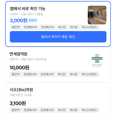
앱에서 바로 확인 가능
이대역 • 서울 마포구 대흥동
3,000원
최저가
탈모약
프로페시아
모모페시아
피나모
피나온
피나스테리드
앱에서 최저가 병원 확인
연세참의원
망원역 • 서울 마포구 성산제1동
10,000원
탈모약
프로페시아
모모페시아
피나모
피나온
피나스테리드
시오(Sio)의원
서울 마포구 서교동
3,100원
탈모약
프로페시아
모모페시아
피나모
피나온
피나스테리드