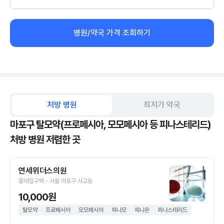
병원/약국 가격 조회하기
처방 병원
최저가 약국
마포구 탈모약(프로페시아, 모모페시아 등 피나스테리드)
처방 병원 저렴한 곳
연세위더스의원
홍대입구역 • 서울 마포구 서교동
10,000원
탈모약
프로페시아
모모페시아
피나모
피나온
피나스테리드