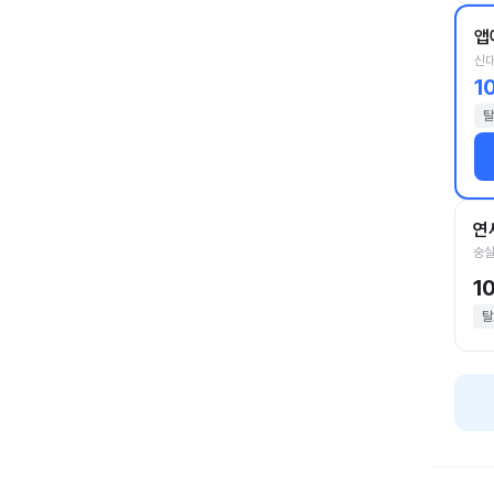
앱
신대
1
탈
연
숭실
1
탈