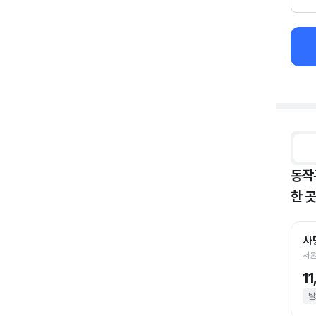
동작
한 곳
사
서울
1
탈