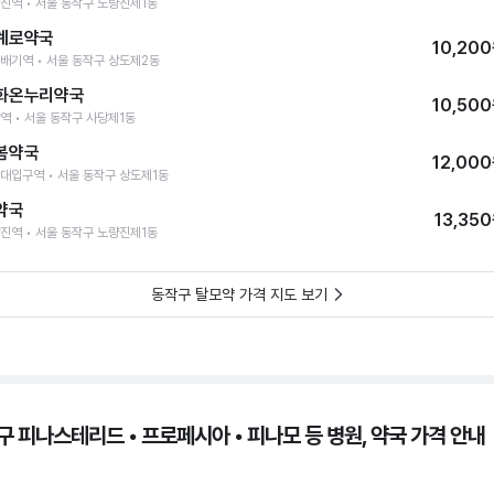
진역 • 서울 동작구 노량진제1동
계로약국
10,20
배기역 • 서울 동작구 상도제2동
화온누리약국
10,50
역 • 서울 동작구 사당제1동
봄약국
12,00
대입구역 • 서울 동작구 상도제1동
약국
13,35
진역 • 서울 동작구 노량진제1동
동작구 탈모약 가격 지도 보기
구 피나스테리드 • 프로페시아 • 피나모 등 병원, 약국 가격 안내