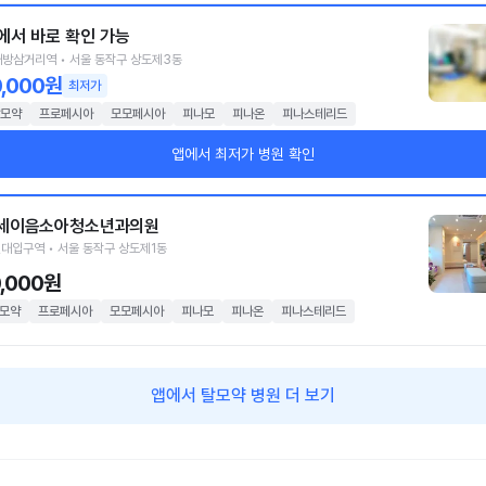
에서 바로 확인 가능
방삼거리역 • 서울 동작구 상도제3동
0,000원
최저가
모약
프로페시아
모모페시아
피나모
피나온
피나스테리드
앱에서 최저가 병원 확인
세이음소아청소년과의원
대입구역 • 서울 동작구 상도제1동
0,000원
모약
프로페시아
모모페시아
피나모
피나온
피나스테리드
앱에서 탈모약 병원 더 보기