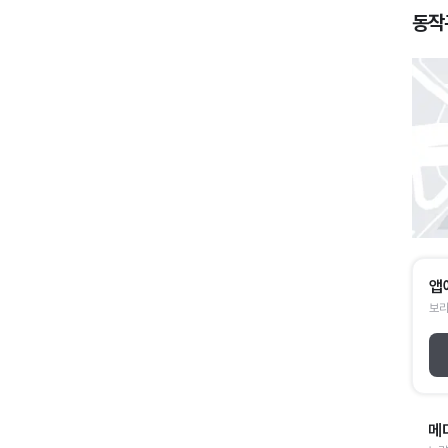
동작
앱
보라
메