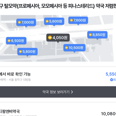
구 탈모약(프로페시아, 모모페시아 등 피나스테리드) 약국 저렴한
에서 바로 확인 가능
5,55
매역 • 서울 동작구 대방동
최
약국 정보 보러가기
디팜엔비약국
10,08