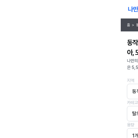
홈
>
동작
아,
나만의
은 5,
지역
동
카테고
탈
용량
1