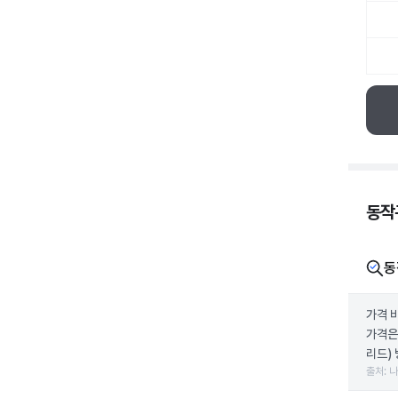
동작
동
가격 
가격은
리드) 
출처: 