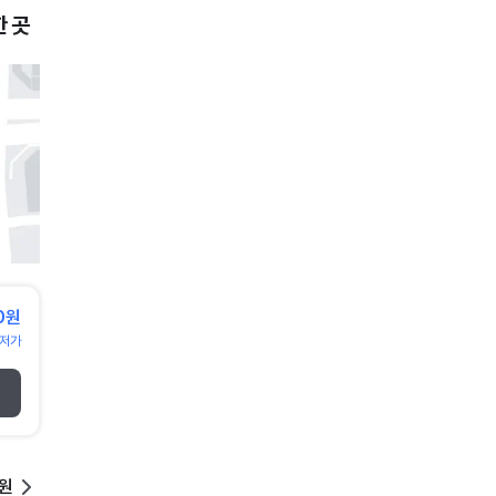
 곳
0원
저가
0원