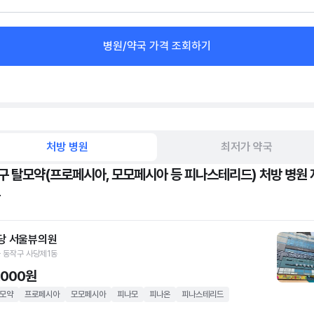
병원/약국 가격 조회하기
처방 병원
최저가 약국
구 탈모약(프로페시아, 모모페시아 등 피나스테리드) 처방 병원 
당 서울뷰의원
 동작구 사당제1동
1,000원
모약
프로페시아
모모페시아
피나모
피나온
피나스테리드