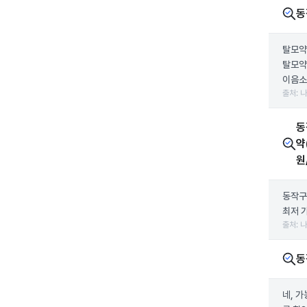
동
탈모약
탈모약
이음소
출처: 
동
약
원
동작구
최저 
출처: 
동
네, 