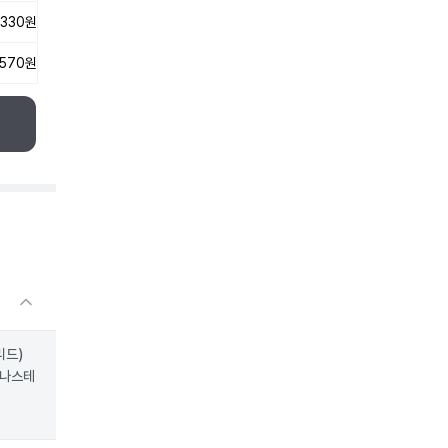
,330원
,570원
리드)
피나스테