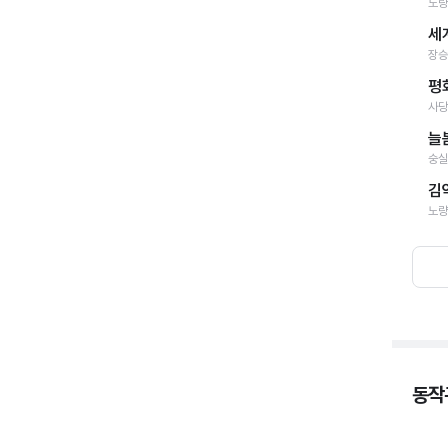
노량
세
장승
평
사당
늘
숭실
김
노량
동작