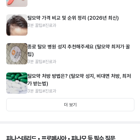
탈모약 가격 비교 및 순위 정리 (2026년 최신)
3분 꿀팁
#진료과
종로 탈모 병원 성지 추천해주세요 (탈모약 최저가 꿀
팁)
3분 꿀팁
#진료과
탈모약 처방 방법은? (탈모약 성지, 비대면 처방, 최저
가 받는법)
3분 꿀팁
#진료과
더 보기
피나스테리드 • 프로페시아 • 피나모 등 필수 질문