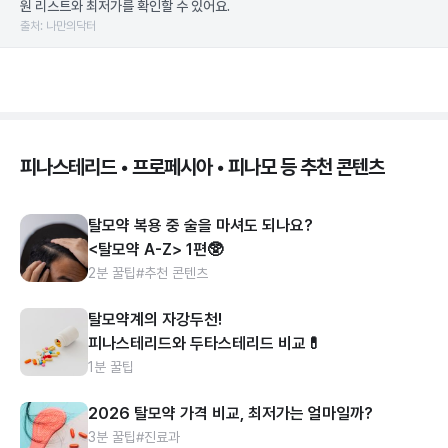
원 리스트와 최저가를 확인할 수 있어요.
출처: 나만의닥터
피나스테리드 • 프로페시아 • 피나모 등 추천 콘텐츠
탈모약 복용 중 술을 마셔도 되나요?
<탈모약 A-Z> 1편🥸
2분 꿀팁
#추천 콘텐츠
탈모약계의 자강두천!
피나스테리드와 두타스테리드 비교💊
1분 꿀팁
2026 탈모약 가격 비교, 최저가는 얼마일까?
3분 꿀팁
#진료과