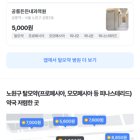
공릉든든내과의원
공릉역 • 서울 노원구 공릉2동
5,000원
탈모약
프로페시아
모모페시아
피나모
피나온
피나스테리드
앱에서 탈모약 병원 더 보기
노원구 탈모약(프로페시아, 모모페시아 등 피나스테리드)
약국 저렴한 곳