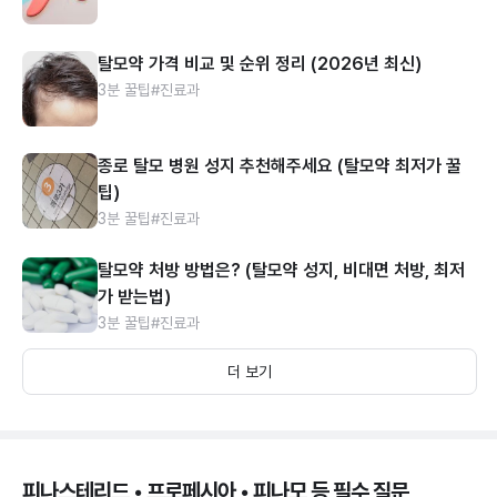
탈모약 가격 비교 및 순위 정리 (2026년 최신)
3분 꿀팁
#진료과
종로 탈모 병원 성지 추천해주세요 (탈모약 최저가 꿀
팁)
3분 꿀팁
#진료과
탈모약 처방 방법은? (탈모약 성지, 비대면 처방, 최저
가 받는법)
3분 꿀팁
#진료과
더 보기
피나스테리드 • 프로페시아 • 피나모 등 필수 질문