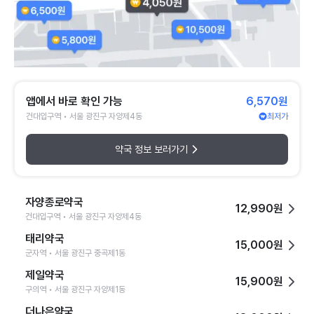
앱에서 바로 확인 가능
6,570원
건대입구역 • 서울 광진구 자양제4동
최저가
약국 정보 보러가기
자양종로약국
12,990원
건대입구역 • 서울 광진구 자양제4동
태리약국
15,000원
군자역 • 서울 광진구 중곡제1동
제일약국
15,900원
구의역 • 서울 광진구 자양제1동
더나은약국