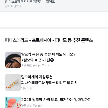
원 리스트와 최저가를 확인할 수 있어요.
출처: 나만의닥터
피나스테리드 • 프로페시아 • 피나모 등 추천 콘텐츠
탈모약 복용 중 술을 마셔도 되나요?
<탈모약 A-Z> 1편🥸
2분 꿀팁
#추천 콘텐츠
탈모약계의 자강두천!
피나스테리드와 두타스테리드 비교💊
1분 꿀팁
2026 탈모약 가격 비교, 최저가는 얼마일까?
3분 꿀팁
#진료과