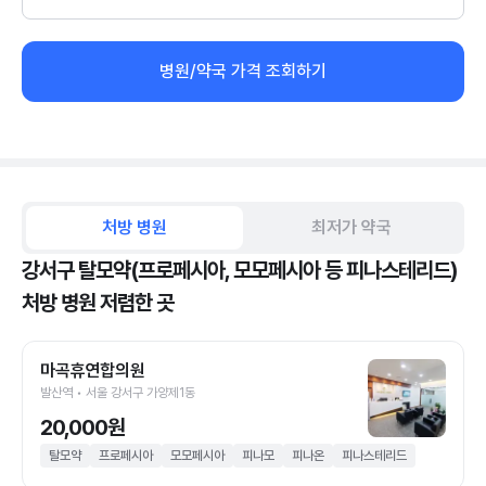
병원/약국 가격 조회하기
처방 병원
최저가 약국
강서구 탈모약(프로페시아, 모모페시아 등 피나스테리드)
처방 병원 저렴한 곳
마곡휴연합의원
발산역 • 서울 강서구 가양제1동
20,000원
탈모약
프로페시아
모모페시아
피나모
피나온
피나스테리드