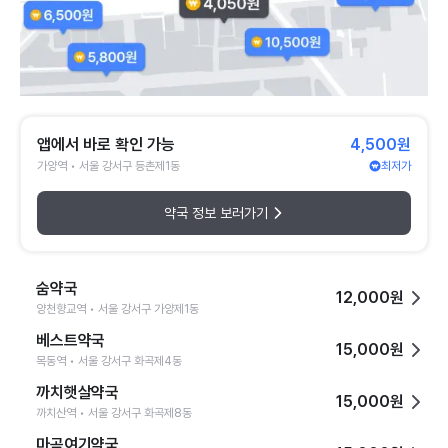
앱에서 바로 확인 가능
4,500원
가양역 • 서울 강서구 등촌제1동
최저가
약국 정보 보러가기
숨약국
12,000원
양천향교역 • 서울 강서구 가양제1동
베스트약국
15,000원
목동역 • 서울 강서구 화곡제4동
까치햇살약국
15,000원
까치산역 • 서울 강서구 화곡제8동
마곡여기약국