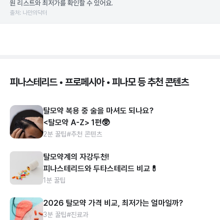
원 리스트와 최저가를 확인할 수 있어요.
출처: 나만의닥터
피나스테리드 • 프로페시아 • 피나모 등 추천 콘텐츠
탈모약 복용 중 술을 마셔도 되나요?
<탈모약 A-Z> 1편🥸
2분 꿀팁
#추천 콘텐츠
탈모약계의 자강두천!
피나스테리드와 두타스테리드 비교💊
1분 꿀팁
2026 탈모약 가격 비교, 최저가는 얼마일까?
3분 꿀팁
#진료과