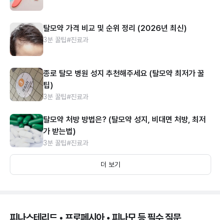
탈모약 가격 비교 및 순위 정리 (2026년 최신)
3분 꿀팁
#진료과
종로 탈모 병원 성지 추천해주세요 (탈모약 최저가 꿀
팁)
3분 꿀팁
#진료과
탈모약 처방 방법은? (탈모약 성지, 비대면 처방, 최저
가 받는법)
3분 꿀팁
#진료과
더 보기
피나스테리드 • 프로페시아 • 피나모 등 필수 질문