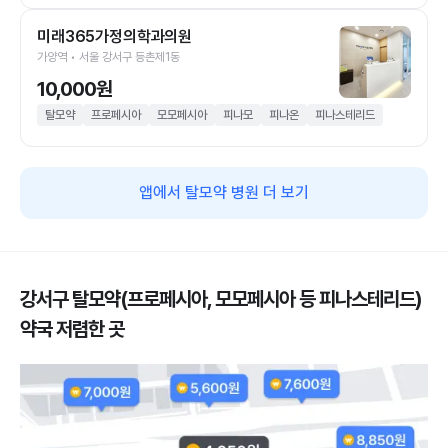
미래365가정의학과의원
가양역 • 서울 강서구 등촌제1동
10,000원
탈모약
프로페시아
모모페시아
피나모
피나온
피나스테리드
앱에서 탈모약 병원 더 보기
강서구 탈모약(프로페시아, 모모페시아 등 피나스테리드)
약국 저렴한 곳