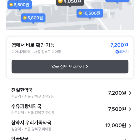
앱에서 바로 확인 가능
7,200원
미아사거리역 • 서울 강북구 미아동
최저가
약국 정보 보러가기
친절한약국
7,200원
수유역 • 서울 강북구 수유3동
수유파랑새약국
7,500원
가오리역 • 서울 강북구 우이동
참약사 우리가족약국
12,000원
삼양역 • 서울 강북구 미아동
단골약국