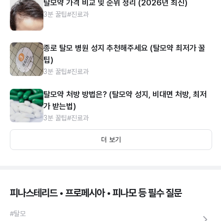
탈모약 가격 비교 및 순위 정리 (2026년 최신)
3분 꿀팁
#진료과
종로 탈모 병원 성지 추천해주세요 (탈모약 최저가 꿀
팁)
3분 꿀팁
#진료과
탈모약 처방 방법은? (탈모약 성지, 비대면 처방, 최저
가 받는법)
3분 꿀팁
#진료과
더 보기
피나스테리드 • 프로페시아 • 피나모 등 필수 질문
#탈모