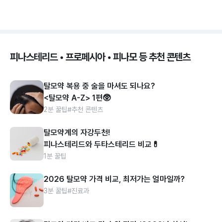
피나스테리드 • 프로페시아 • 피나모 등 추천 콘텐츠
탈모약 복용 중 술을 마셔도 되나요?
<탈모약 A-Z> 1편🥸
2분 꿀팁
#추천 콘텐츠
탈모약계의 자강두천!
피나스테리드와 두타스테리드 비교💊
1분 꿀팁
2026 탈모약 가격 비교, 최저가는 얼마일까?
3분 꿀팁
#진료과