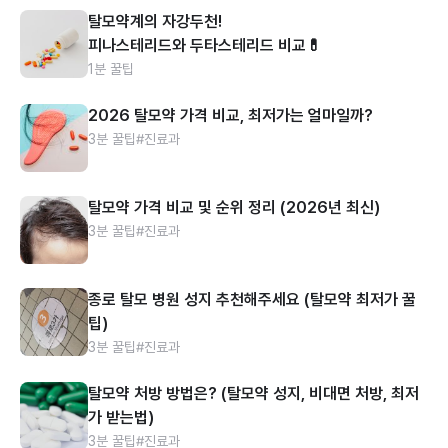
탈모약계의 자강두천!
피나스테리드와 두타스테리드 비교💊
1분 꿀팁
2026 탈모약 가격 비교, 최저가는 얼마일까?
3분 꿀팁
#진료과
탈모약 가격 비교 및 순위 정리 (2026년 최신)
3분 꿀팁
#진료과
종로 탈모 병원 성지 추천해주세요 (탈모약 최저가 꿀
팁)
3분 꿀팁
#진료과
탈모약 처방 방법은? (탈모약 성지, 비대면 처방, 최저
가 받는법)
3분 꿀팁
#진료과