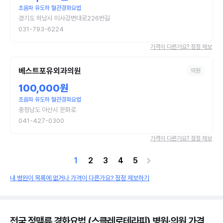
초음파 유도하 혈관경화요법
경기도 하남시 미사강변대로226번길
031-793-6224
가격이 다른가요? 정정 제보
베스트포유외과의원
의원
100,000원
초음파 유도하 혈관경화요법
충청남도 아산시 문화로
041-427-0300
가격이 다른가요? 정정 제보
1
2
3
4
5
내 병원이 목록에 없거나 가격이 다른가요? 정정 제보하기
전국 정맥류 경화요법 (스클레로테라피) 병원·의원
가격