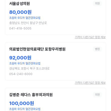
서울삼성의원
의원
80,000원
초음파 유도하 혈관경화요법
충청남도 천안시 동남구 만남로
041-418-5005
가격이 다른가요? 정정 제보
의료법인현암의료재단 포항우리병원
병원
92,000원
초음파 유도하 혈관경화요법
경상북도 포항시 북구 포스코대로
054-240-6000
가격이 다른가요? 정정 제보
김병준 레다스 흉부외과의원
의원
100,000원
초음파 유도하 혈관경화요법