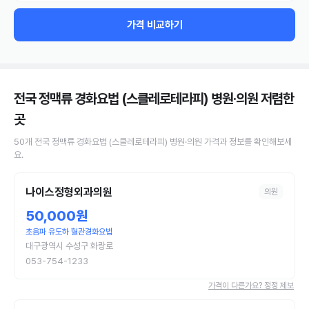
가격 비교하기
전국 정맥류 경화요법 (스클레로테라피) 병원·의원
저렴한
곳
50
개
전국
정맥류 경화요법 (스클레로테라피)
병원·의원
가격과 정보를 확인해보세
요.
나이스정형외과의원
의원
50,000원
초음파 유도하 혈관경화요법
대구광역시 수성구 화랑로
053-754-1233
가격이 다른가요? 정정 제보