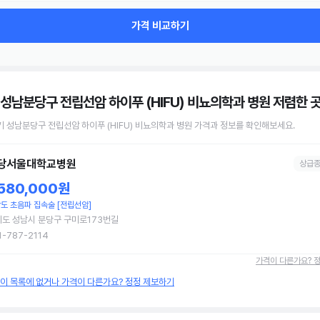
가격 비교하기
 성남분당구 전립선암 하이푸 (HIFU) 비뇨의학과 병원
저렴한 
기 성남분당구
전립선암 하이푸 (HIFU)
비뇨의학과 병원
가격과 정보를 확인해보세요.
당서울대학교병원
상급
,580,000원
도 초음파 집속술 [전립선암]
도 성남시 분당구 구미로173번길
1-787-2114
가격이 다른가요? 
원이 목록에 없거나 가격이 다른가요? 정정 제보하기