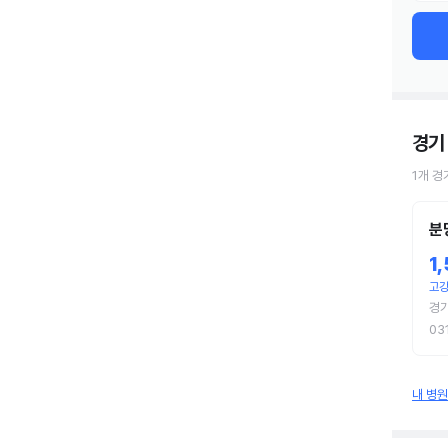
경기
1
개
경
분
1
고강
경기
03
내 병