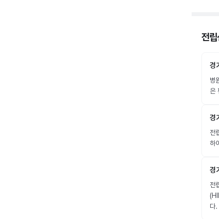
전립선
경
병
은 
경
전립
하이
경
전립
(H
다