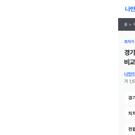
홈
>
최저가 
경기
비교 
나만
가 1,
경
처치
전립