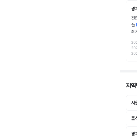
경
전립
플
최
20
20
20
지역별
서
울
경