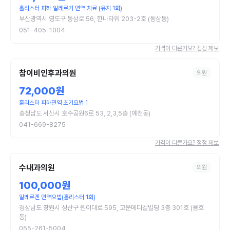
홀리스터 피하 알레르기 면역 치료 (유지 1회)
부산광역시 영도구 동삼로 56, 한나타워 203-2호 (동삼동)
051-405-1004
가격이 다른가요? 정정 제보
참이비인후과의원
의원
72,000원
홀리스터 피하면역 초기요법 1
충청남도 서산시 호수공원6로 53, 2,3,5층 (예천동)
041-669-8275
가격이 다른가요? 정정 제보
수내과의원
의원
100,000원
알레르겐 면역요법(홀리스터 1회)
경상남도 창원시 성산구 원이대로 595, 고운메디컬빌딩 3층 301호 (용호
동)
055-261-5004