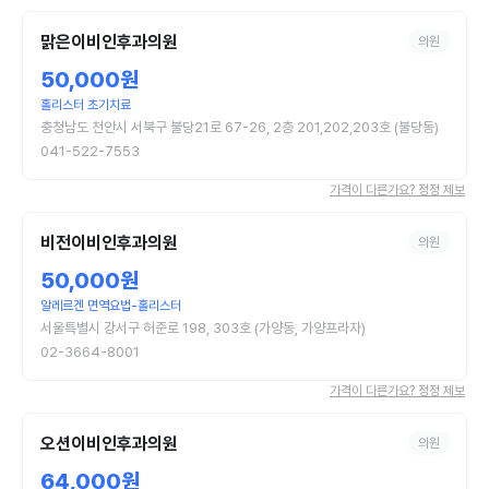
맑은이비인후과의원
의원
50,000원
홀리스터 초기치료
충청남도 천안시 서북구 불당21로 67-26, 2층 201,202,203호 (불당동)
041-522-7553
가격이 다른가요? 정정 제보
비전이비인후과의원
의원
50,000원
알레르겐 면역요법-홀리스터
서울특별시 강서구 허준로 198, 303호 (가양동, 가양프라자)
02-3664-8001
가격이 다른가요? 정정 제보
오션이비인후과의원
의원
64,000원