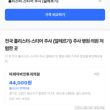
홀리스터-스티어 주사 (알레르기)
가격 비교하기
전국 홀리스터-스티어 주사 (알레르기) 주사 병원·의원
저
렴한 곳
17
개
전국
홀리스터-스티어 주사 (알레르기)
병원·의원
가격과 정보를 확인해보세
요.
미래이비인후과의원
의원
44,000원
홀리스터 면역치료
경기도 고양시 일산서구 중앙로 1574, 402호 (대화동, 월드프라자)
031-911-6105
가격이 다른가요? 정정 제보