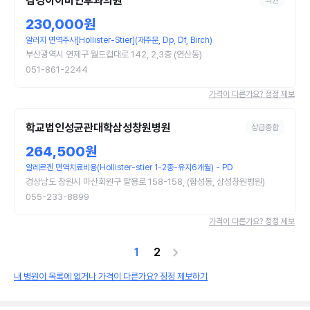
김경이이비인후과의원
의원
230,000원
알러지 면역주사[Hollister-Stier](재주문, Dp, Df, Birch)
부산광역시 연제구 월드컵대로 142, 2,3층 (연산동)
051-861-2244
가격이 다른가요? 정정 제보
학교법인성균관대학삼성창원병원
상급종합
264,500원
알레르겐 면역치료비용(Hollister-stier 1-2종-유지6개월) - PD
경상남도 창원시 마산회원구 팔용로 158-158, (합성동, 삼성창원병원)
055-233-8899
가격이 다른가요? 정정 제보
1
2
내 병원이 목록에 없거나 가격이 다른가요? 정정 제보하기