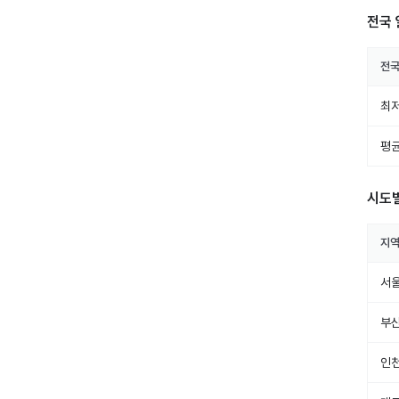
전국 
전
최저
평균
시도
지
서
부
인