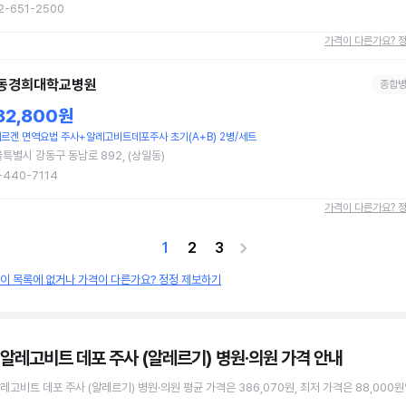
2-651-2500
가격이 다른가요? 
동경희대학교병원
종합
82,800원
르겐 면역요법 주사+알레고비트데포주사 초기(A+B) 2병/세트
특별시 강동구 동남로 892, (상일동)
-440-7114
가격이 다른가요? 
1
2
3
원이 목록에 없거나 가격이 다른가요? 정정 제보하기
 알레고비트 데포 주사 (알레르기) 병원·의원
가격 안내
레고비트 데포 주사 (알레르기)
병원·의원
평균 가격은
386,070원
, 최저 가격은
88,000원