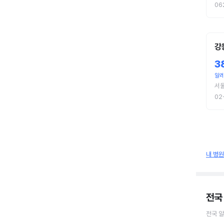
06
강
3
알레
서울
02
내 병
전국
전국
알