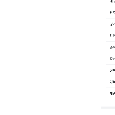
대
광
경
강
충
충
전
경
세