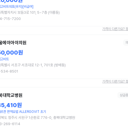
20,000원
고비트데포(유지)[비급여]
특별자치시 보듬3로 101, 5~7층 (아름동)
4-715-7200
가격이 다른가요? 
울에이아이의원
50,000원
레고비트
특별시 서초구 서초대로 12-1, 701호 (방배동)
-534-8501
가격이 다른가요? 
북대학교병원
상급
85,410원
르겐 면역요법 ALLERGOVIT 초기
북도 청주시 서원구 1순환로 776-0, 충북대학교병원
3-269-6114