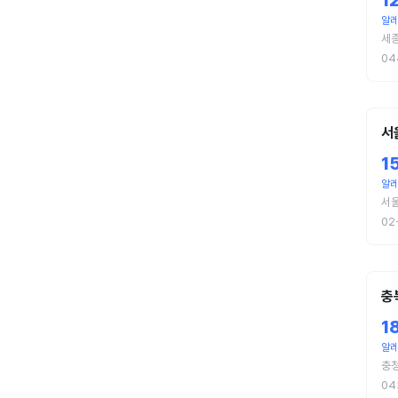
1
알레
세종
04
서
1
알
서울
02
충
1
알레
충청
04