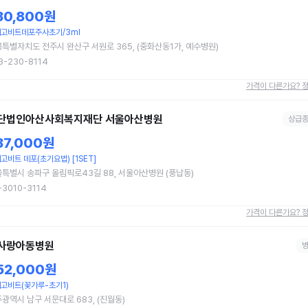
30,800원
고비트데포주사초기/3ml
특별자치도 전주시 완산구 서원로 365, (중화산동1가, 예수병원)
3-230-8114
가격이 다른가요? 
단법인아산사회복지재단 서울아산병원
상급
37,000원
고비트 데포(초기요법) [1SET]
특별시 송파구 올림픽로43길 88, 서울아산병원 (풍납동)
-3010-3114
가격이 다른가요? 
사랑아동병원
52,000원
고비트(꽃가루-초기1)
광역시 남구 서문대로 683, (진월동)