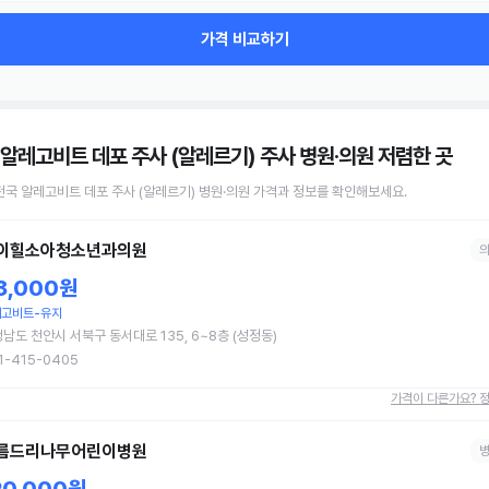
가격 비교하기
 알레고비트 데포 주사 (알레르기) 주사 병원·의원
저렴한 곳
전국
알레고비트 데포 주사 (알레르기)
병원·의원
가격과 정보를 확인해보세요.
이힐소아청소년과의원
8,000원
고비트-유지
남도 천안시 서북구 동서대로 135, 6~8층 (성정동)
1-415-0405
가격이 다른가요? 
름드리나무어린이병원