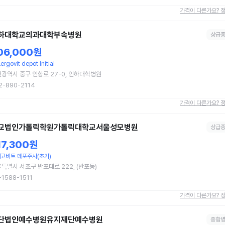
가격이 다른가요? 
하대학교의과대학부속병원
상급
06,000원
ergovit depot Initial
광역시 중구 인항로 27-0, 인하대학병원
2-890-2114
가격이 다른가요? 
교법인가톨릭학원가톨릭대학교서울성모병원
상급
17,300원
고비트 데포주사(초기)
특별시 서초구 반포대로 222, (반포동)
-1588-1511
가격이 다른가요? 
단법인예수병원유지재단예수병원
종합