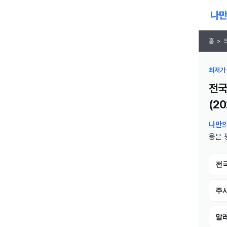
홈
>
최저가 
전국
(
20
나만
용은 
전
주
알레