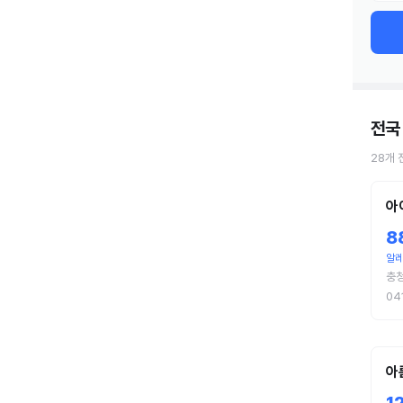
전국
28
개
아
8
알레
충청
04
아