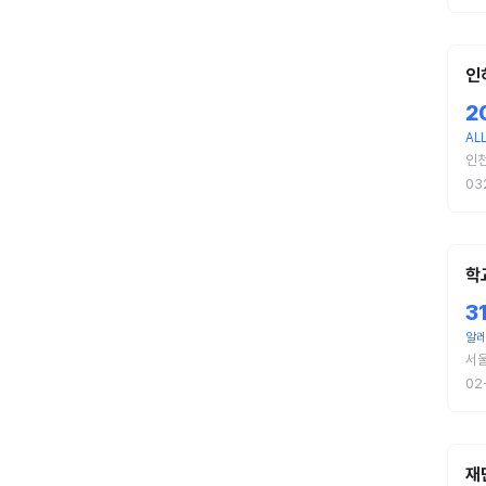
인
2
ALL
인천
03
학
3
알레
서울
02
재