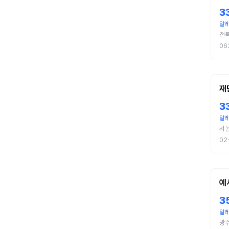
3
알레
전북
06
재
3
알레
서울
02
예
3
알레
광주