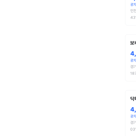
광
인
43
보
4
광
경
18
닥
4
광
경기
03