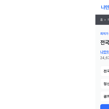
홈
>
최저가 
전국
나만
24,6
전
정
광치