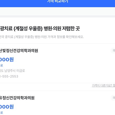
가격 비교하기
 광치료 (계절성 우울증) 병원·의원
저렴한 곳
전국
광치료 (계절성 우울증)
병원·의원
가격과 정보를 확인해보세요.
산빛정신건강의학과의원
,000원
치료
기도 남양주시 미금로
1-555-2553
가격이 다른가요? 
유정신건강의학과의원
,000원
치료