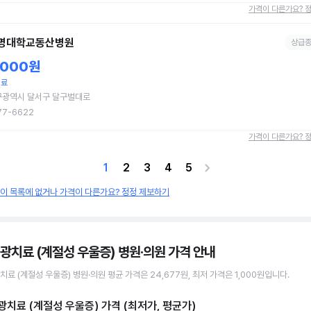
가격이 다른가요? 
명대학교동산병원
상급
,000원
치료
구광역시 달서구 달구벌대로
77-6622
가격이 다른가요? 
1
2
3
4
5
원이 목록에 없거나 가격이 다른가요? 정정 제보하기
 광치료 (계절성 우울증) 병원·의원
가격 안내
치료 (계절성 우울증)
병원·의원
평균 가격은
24,677원
, 최저 가격은
1,000원
입니다.
광치료 (계절성 우울증)
가격 (최저가, 평균가)