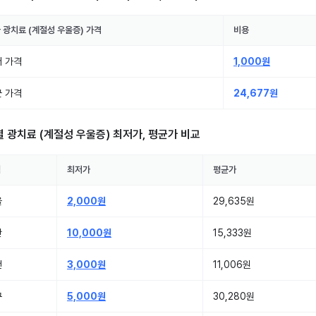
국
광치료 (계절성 우울증)
가격
비용
 가격
1,000원
 가격
24,677원
별
광치료 (계절성 우울증)
최저가, 평균가 비교
역
최저가
평균가
울
2,000원
29,635원
산
10,000원
15,333원
천
3,000원
11,006원
구
5,000원
30,280원