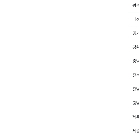
광
대
경
강
충
전
전
경
제
세