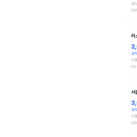
경
05
러
2
광
서
02
서
3
광
서
05