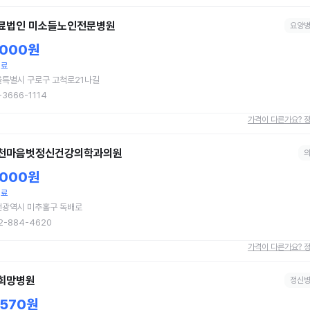
료법인 미소들노인전문병원
요양
,000원
치료
울특별시 구로구 고척로21나길
-3666-1114
가격이 다른가요? 
천마음벗정신건강의학과의원
,000원
치료
천광역시 미추홀구 독배로
2-884-4620
가격이 다른가요? 
희망병원
정신
,570원