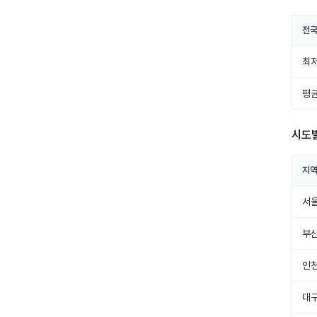
전
최저
평균
시도
지
서
부
인
대