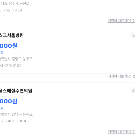
상남도 진주시 동진로
5-762-7679
가격이 다른가요? 
스크서울병원
,000원
치료
울특별시 중랑구 망우로
-3426-0100
가격이 다른가요? 
울스페셜수면의원
,000원
치료
울특별시 강남구 논현로
07-1481-3304
가격이 다른가요? 