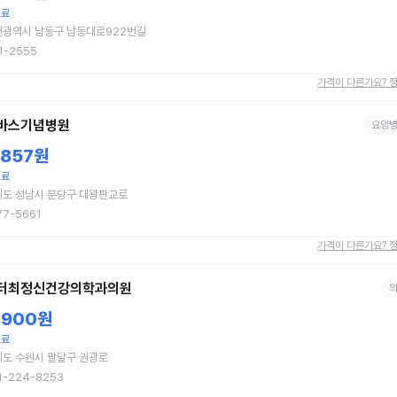
치료
천광역시 남동구 남동대로922번길
1-2555
가격이 다른가요? 
바스기념병원
요양
,857원
치료
기도 성남시 분당구 대왕판교로
77-5661
가격이 다른가요? 
터최정신건강의학과의원
,900원
치료
도 수원시 팔달구 권광로
1-224-8253