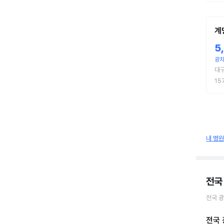
계
5
광
대
15
내 병
전국
전국
광
전국 