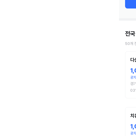
전국
50
개
다
1
광
경
03
치
1
광