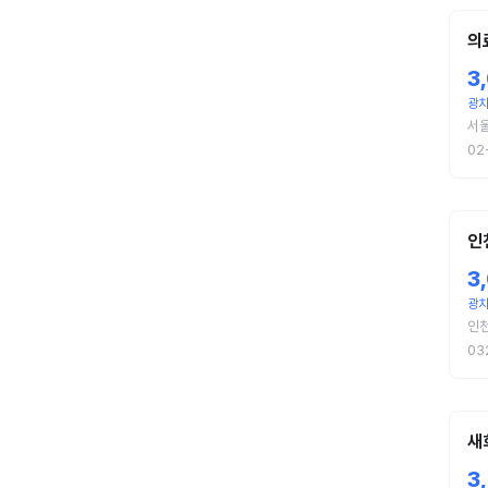
의
3
광
서
02
인
3
광
인
03
새
3