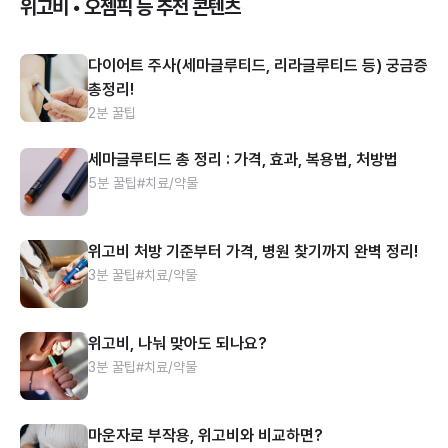
위고비 • 오젬픽 등 추천 콘텐츠
다이어트 주사(세마글루티드, 리라글루티드 등) 궁금증
총정리!
2분 꿀팁
세마글루티드 총 정리 : 가격, 효과, 복용법, 처방법
5분 꿀팁
#치료/약물
위고비 처방 기준부터 가격, 병원 찾기까지 완벽 정리!
3분 꿀팁
#치료/약물
위고비, 나눠 맞아도 되나요?
3분 꿀팁
#치료/약물
마운자로 부작용, 위고비와 비교하면?