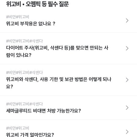
위고비 • 오젬픽 등 필수 질문
#비만
#위고비
위고비 부작용은 없나요 ?
#비만
#위고비
#삭센다
다이어트 주사(위고비, 삭센다 등)를 맞으면 안되는 사
람이 있나요?
#비만
#위고비
#삭센다
위고비와 삭센다, 사용 기한 및 보관 방법은 어떻게 되나
요?
#비만
#위고비
#삭센다
세마글루티드 비대면 처방 가능한가요?
#비만
#위고비
위고비 가격 얼마인가요?